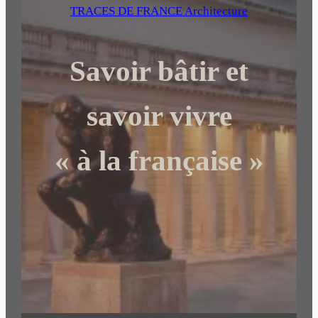
e
TRACES DE FRANCE Architecture
r
c
Savoir bâtir et
h
e
r
savoir vivre
« à la française »