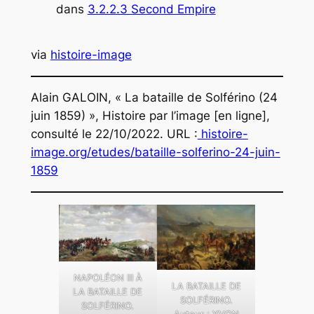
dans
3.2.2.3 Second Empire
via
histoire-image
Alain GALOIN, « La bataille de Solférino (24
juin 1859) », Histoire par l’image [en ligne],
consulté le 22/10/2022. URL :
histoire-
image.org/etudes/bataille-solferino-24-juin-
1859
NAPOLÉON III À
LA BATAILLE DE
LA BATAILLE DE
SOLFÉRINO.
SOLFÉRINO.
Auteur : YVON