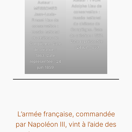
Auteur :
Adolphe Lieu de
MEISSONIER
conservation :
Jean-Louis-
musée national
Ernest Lieu de
du château de
conservation :
Compiègne. Date
musée national
de création : 1861.
du château de
Date représentée
Compiègne. Date
: 24 juin 1859
de création :
1863. Date
représentée : 24
juin 1859
L’armée française, commandée
par Napoléon III, vint à l’aide des