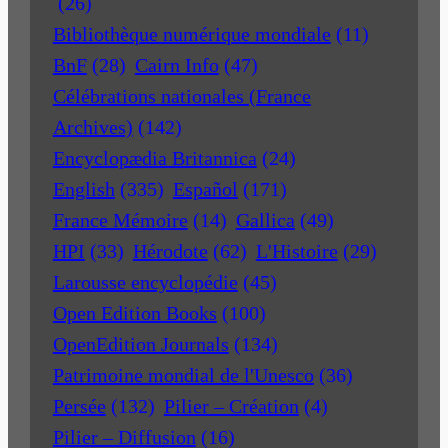
(26)
Bibliothèque numérique mondiale
(11)
BnF
(28)
Cairn Info
(47)
Célébrations nationales (France
Archives)
(142)
Encyclopædia Britannica
(24)
English
(335)
Español
(171)
France Mémoire
(14)
Gallica
(49)
HPI
(33)
Hérodote
(62)
L'Histoire
(29)
Larousse encyclopédie
(45)
Open Edition Books
(100)
OpenEdition Journals
(134)
Patrimoine mondial de l'Unesco
(36)
Persée
(132)
Pilier – Création
(4)
Pilier – Diffusion
(16)