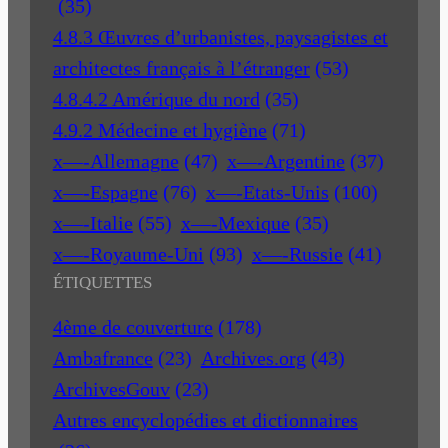
(35)
4.8.3 Œuvres d’urbanistes, paysagistes et
architectes français à l’étranger
(53)
4.8.4.2 Amérique du nord
(35)
4.9.2 Médecine et hygiène
(71)
x—-Allemagne
(47)
x—-Argentine
(37)
x—-Espagne
(76)
x—-Etats-Unis
(100)
x—-Italie
(55)
x—-Mexique
(35)
x—-Royaume-Uni
(93)
x—-Russie
(41)
ÉTIQUETTES
4ème de couverture
(178)
Ambafrance
(23)
Archives.org
(43)
ArchivesGouv
(23)
Autres encyclopédies et dictionnaires