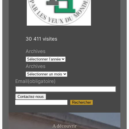
30 411 visites
Archives
Archives
Email
(obligatoire)
Contactez-nous
Rechercher
R
e
c
h
A découvrir