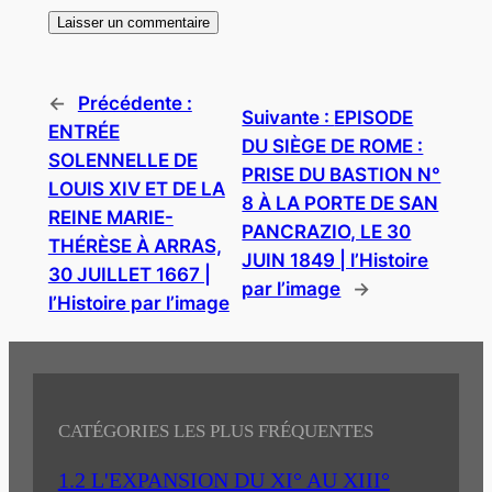
←
Précédente :
Suivante :
EPISODE
ENTRÉE
DU SIÈGE DE ROME :
SOLENNELLE DE
PRISE DU BASTION N°
LOUIS XIV ET DE LA
8 À LA PORTE DE SAN
REINE MARIE-
PANCRAZIO, LE 30
THÉRÈSE À ARRAS,
JUIN 1849 | l’Histoire
30 JUILLET 1667 |
par l’image
→
l’Histoire par l’image
CATÉGORIES LES PLUS FRÉQUENTES
1.2 L'EXPANSION DU XI° AU XIII°