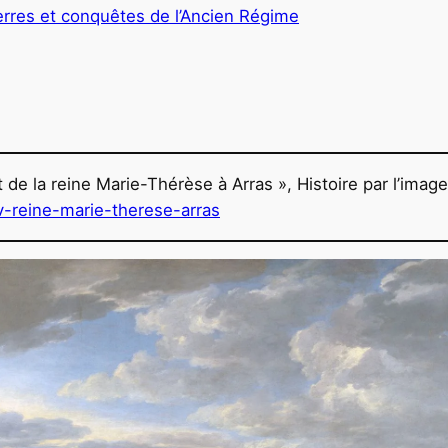
erres et conquêtes de l’Ancien Régime
de la reine Marie-Thérèse à Arras », Histoire par l’image
v-reine-marie-therese-arras