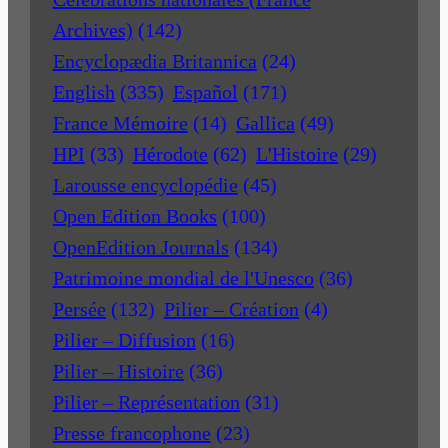
Archives)
(142)
Encyclopædia Britannica
(24)
English
(335)
Español
(171)
France Mémoire
(14)
Gallica
(49)
HPI
(33)
Hérodote
(62)
L'Histoire
(29)
Larousse encyclopédie
(45)
Open Edition Books
(100)
OpenEdition Journals
(134)
Patrimoine mondial de l'Unesco
(36)
Persée
(132)
Pilier – Création
(4)
Pilier – Diffusion
(16)
Pilier – Histoire
(36)
Pilier – Représentation
(31)
Presse francophone
(23)