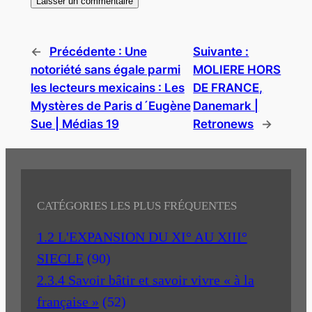
←
Précédente :
Une
Suivante :
notoriété sans égale parmi
MOLIERE HORS
les lecteurs mexicains : Les
DE FRANCE,
Mystères de Paris d´Eugène
Danemark |
Sue | Médias 19
Retronews
→
CATÉGORIES LES PLUS FRÉQUENTES
1.2 L'EXPANSION DU XI° AU XIII°
SIECLE
(90)
2.3.4 Savoir bâtir et savoir vivre « à la
française »
(52)