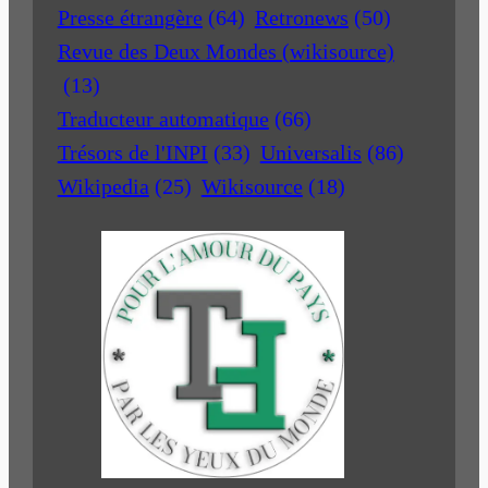
Presse étrangère
(64)
Retronews
(50)
Revue des Deux Mondes (wikisource)
(13)
Traducteur automatique
(66)
Trésors de l'INPI
(33)
Universalis
(86)
Wikipedia
(25)
Wikisource
(18)