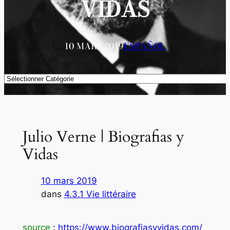
VIDAS
10 MARS 2019
ESPAÑOL
Catégories
Julio Verne | Biografias y
Vidas
10 mars 2019
dans
4.3.1 Vie littéraire
source
:
https://www.biografiasyvidas.com/