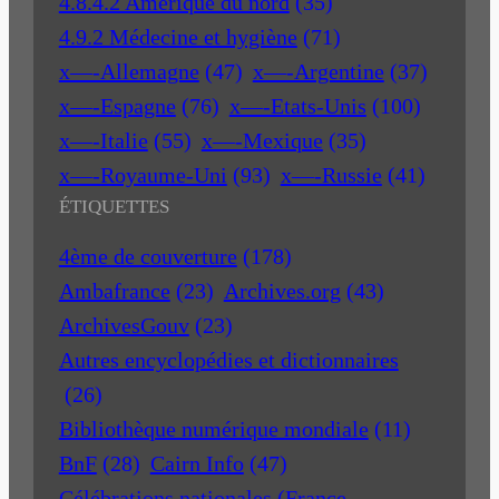
4.8.4.2 Amérique du nord
(35)
4.9.2 Médecine et hygiène
(71)
x—-Allemagne
(47)
x—-Argentine
(37)
x—-Espagne
(76)
x—-Etats-Unis
(100)
x—-Italie
(55)
x—-Mexique
(35)
x—-Royaume-Uni
(93)
x—-Russie
(41)
ÉTIQUETTES
4ème de couverture
(178)
Ambafrance
(23)
Archives.org
(43)
ArchivesGouv
(23)
Autres encyclopédies et dictionnaires
(26)
Bibliothèque numérique mondiale
(11)
BnF
(28)
Cairn Info
(47)
Célébrations nationales (France