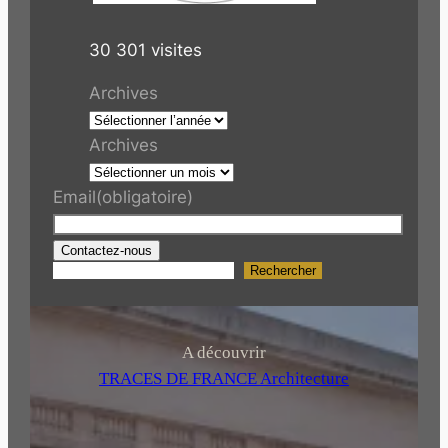
30 301 visites
Archives
Archives
Email
(obligatoire)
Contactez-nous
Rechercher
R
e
c
h
A découvrir
e
TRACES DE FRANCE Architecture
r
c