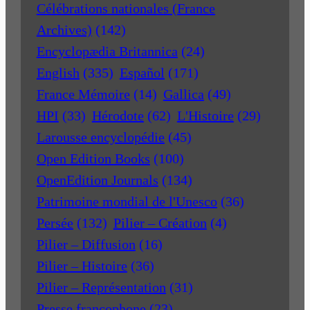
Célébrations nationales (France
Archives)
(142)
Encyclopædia Britannica
(24)
English
(335)
Español
(171)
France Mémoire
(14)
Gallica
(49)
HPI
(33)
Hérodote
(62)
L'Histoire
(29)
Larousse encyclopédie
(45)
Open Edition Books
(100)
OpenEdition Journals
(134)
Patrimoine mondial de l'Unesco
(36)
Persée
(132)
Pilier – Création
(4)
Pilier – Diffusion
(16)
Pilier – Histoire
(36)
Pilier – Représentation
(31)
Presse francophone
(23)