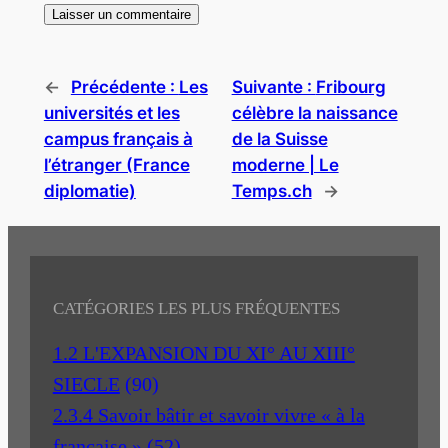
←
Précédente :
Les
Suivante :
Fribourg
universités et les
célèbre la naissance
campus français à
de la Suisse
l’étranger (France
moderne | Le
diplomatie)
Temps.ch
→
CATÉGORIES LES PLUS FRÉQUENTES
1.2 L'EXPANSION DU XI° AU XIII°
SIECLE
(90)
2.3.4 Savoir bâtir et savoir vivre « à la
française »
(52)