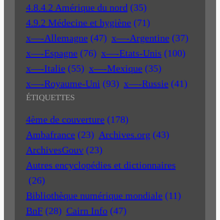
4.8.4.2 Amérique du nord
(35)
4.9.2 Médecine et hygiène
(71)
x—-Allemagne
(47)
x—-Argentine
(37)
x—-Espagne
(76)
x—-Etats-Unis
(100)
x—-Italie
(55)
x—-Mexique
(35)
x—-Royaume-Uni
(93)
x—-Russie
(41)
ÉTIQUETTES
4ème de couverture
(178)
Ambafrance
(23)
Archives.org
(43)
ArchivesGouv
(23)
Autres encyclopédies et dictionnaires
(26)
Bibliothèque numérique mondiale
(11)
BnF
(28)
Cairn Info
(47)