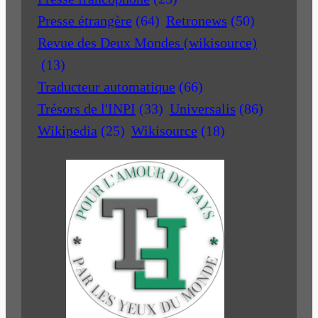
Presse étrangère
(64)
Retronews
(50)
Revue des Deux Mondes (wikisource)
(13)
Traducteur automatique
(66)
Trésors de l'INPI
(33)
Universalis
(86)
Wikipedia
(25)
Wikisource
(18)