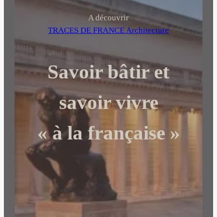
c
h
A découvrir
e
TRACES DE FRANCE Architecture
r
c
Savoir bâtir et
h
e
r
savoir vivre
« à la française »