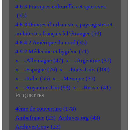
4.6.3 Pratiques culturelles et sportives
(35)
4.8.3 Œuvres d’urbanistes, paysagistes et
architectes français à l’étranger
(53)
4.8.4.2 Amérique du nord
(35)
4.9.2 Médecine et hygiène
(71)
x—-Allemagne
(47)
x—-Argentine
(37)
x—-Espagne
(76)
x—-Etats-Unis
(100)
x—-Italie
(55)
x—-Mexique
(35)
x—-Royaume-Uni
(93)
x—-Russie
(41)
ÉTIQUETTES
4ème de couverture
(178)
Ambafrance
(23)
Archives.org
(43)
ArchivesGouv
(23)