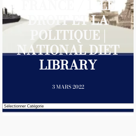
FRANCE / 1_LE
DROIT ET LA
POLITIQUE |
NATIONAL DIET
LIBRARY
3 MARS 2022
Catégories