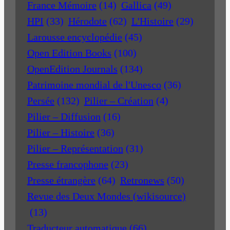
France Mémoire
(14)
Gallica
(49)
HPI
(33)
Hérodote
(62)
L'Histoire
(29)
Larousse encyclopédie
(45)
Open Edition Books
(100)
OpenEdition Journals
(134)
Patrimoine mondial de l'Unesco
(36)
Persée
(132)
Pilier – Création
(4)
Pilier – Diffusion
(16)
Pilier – Histoire
(36)
Pilier – Représentation
(31)
Presse francophone
(23)
Presse étrangère
(64)
Retronews
(50)
Revue des Deux Mondes (wikisource)
(13)
Traducteur automatique
(66)