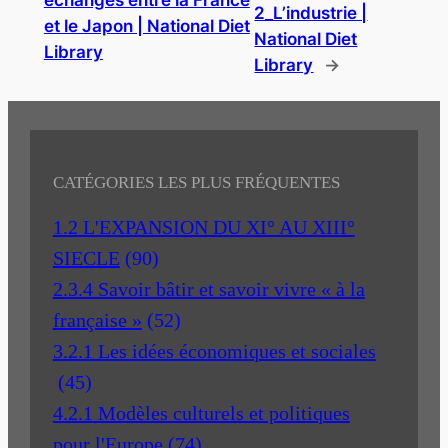
échanges entre la France
2_L’industrie |
et le Japon | National Diet
National Diet
Library
Library
→
CATÉGORIES LES PLUS FRÉQUENTES
1.2 L'EXPANSION DU XI° AU XIII°
SIECLE
(90)
2.3.4 Savoir bâtir et savoir vivre « à la
française »
(52)
3.2.1 Les idées économiques et sociales
(45)
4.2.1 Modèles culturels et politiques
pour l'Europe
(74)