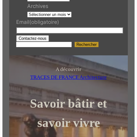
Archives
Email
(obligatoire)
Contactez-nous
Rechercher
R
e
c
h
A découvrir
e
TRACES DE FRANCE Architecture
r
c
Savoir bâtir et
h
e
r
savoir vivre