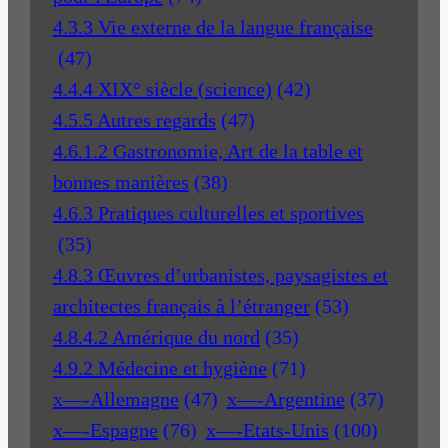
4.3.3 Vie externe de la langue française
(47)
4.4.4 XIX° siècle (science)
(42)
4.5.5 Autres regards
(47)
4.6.1.2 Gastronomie, Art de la table et
bonnes manières
(38)
4.6.3 Pratiques culturelles et sportives
(35)
4.8.3 Œuvres d’urbanistes, paysagistes et
architectes français à l’étranger
(53)
4.8.4.2 Amérique du nord
(35)
4.9.2 Médecine et hygiène
(71)
x—-Allemagne
(47)
x—-Argentine
(37)
x—-Espagne
(76)
x—-Etats-Unis
(100)