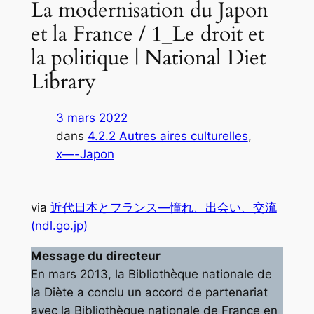
La modernisation du Japon
et la France / 1_Le droit et
la politique | National Diet
Library
3 mars 2022
dans
4.2.2 Autres aires culturelles
, 
x—-Japon
via
近代日本とフランス―憧れ、出会い、交流
(ndl.go.jp)
Message du directeur
En mars 2013, la Bibliothèque nationale de
la Diète a conclu un accord de partenariat
avec la Bibliothèque nationale de France en