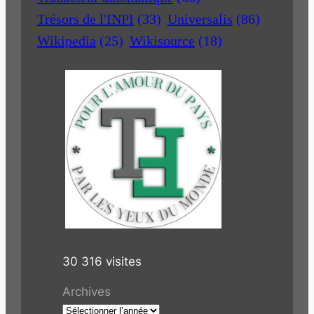
Trésors de l'INPI
(33)
Universalis
(86)
Wikipedia
(25)
Wikisource
(18)
30 316 visites
Archives