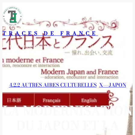
Aller
au
contenu
TRACES DE FRANCE
Pour l’amour du pays, par les yeux du monde
4.2.2 AUTRES AIRES CULTURELLES
, 
X—-JAPON
LA MODERNISATION
DU JAPON ET LA