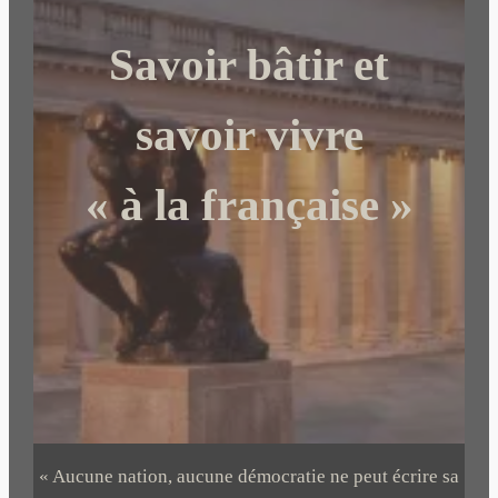
c
Savoir bâtir et
h
e
r
savoir vivre
« à la française »
« Aucune nation, aucune démocratie ne peut écrire sa