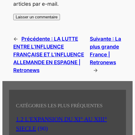
articles par e-mail.
←
Précédente :
LA LUTTE
Suivante :
La
ENTRE L’INFLUENCE
plus grande
FRANÇAISE ET L’INFLUENCE
France |
ALLEMANDE EN ESPAGNE |
Retronews
Retronews
→
CATÉGORIES LES PLUS FRÉQUENTES
1.2 L'EXPANSION DU XI° AU XIII°
SIECLE
(90)