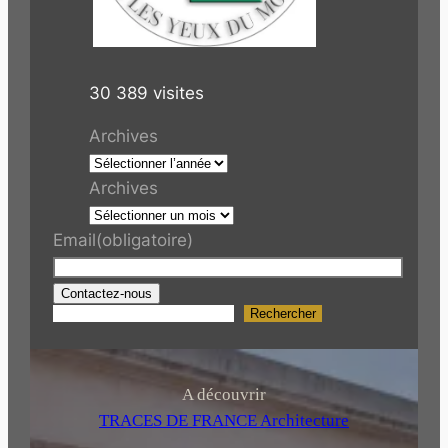
30 389 visites
Archives
Archives
Email
(obligatoire)
Contactez-nous
Rechercher
R
e
c
h
A découvrir
e
TRACES DE FRANCE Architecture
r