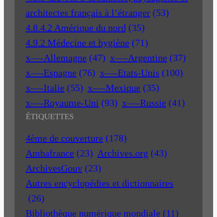
architectes français à l’étranger
(53)
4.8.4.2 Amérique du nord
(35)
4.9.2 Médecine et hygiène
(71)
x—-Allemagne
(47)
x—-Argentine
(37)
x—-Espagne
(76)
x—-Etats-Unis
(100)
x—-Italie
(55)
x—-Mexique
(35)
x—-Royaume-Uni
(93)
x—-Russie
(41)
ÉTIQUETTES
4ème de couverture
(178)
Ambafrance
(23)
Archives.org
(43)
ArchivesGouv
(23)
Autres encyclopédies et dictionnaires
(26)
Bibliothèque numérique mondiale
(11)