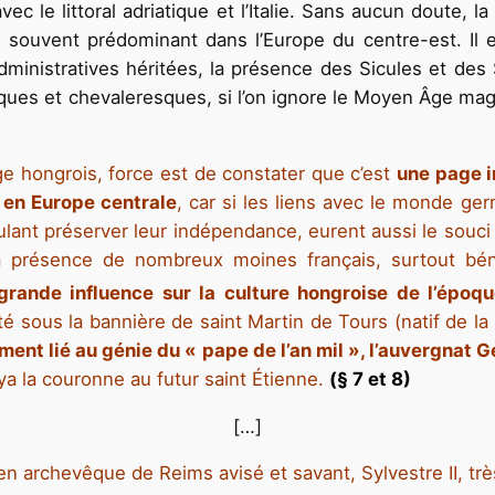
vec le littoral adriatique et l’Italie. Sans aucun doute, l
souvent prédominant dans l’Europe du centre-est. Il e
administratives héritées, la présence des Sicules et de
ques et chevaleresques, si l’on ignore le Moyen Âge magy
ge hongrois, force est de constater que c’est
une page i
e en Europe centrale
, car si les liens avec le monde ger
lant préserver leur indépendance, eurent aussi le souci 
a présence de nombreux moines français, surtout bénéd
grande influence sur la culture hongroise de l’époq
nté sous la bannière de saint Martin de Tours (natif de 
ement lié au génie du « pape de l’an mil », l’auvergnat G
voya la couronne au futur saint Étienne.
(
§ 7 et 8)
[…]
en archevêque de Reims avisé et savant, Sylvestre II, trè