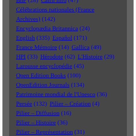
BnF
(28)
Cairn Info
(47)
Célébrations nationales (France
Archives)
(142)
Encyclopædia Britannica
(24)
English
(335)
Español
(171)
France Mémoire
(14)
Gallica
(49)
HPI
(33)
Hérodote
(62)
L'Histoire
(29)
Larousse encyclopédie
(45)
Open Edition Books
(100)
OpenEdition Journals
(134)
Patrimoine mondial de l'Unesco
(36)
Persée
(132)
Pilier – Création
(4)
Pilier – Diffusion
(16)
Pilier – Histoire
(36)
Pilier – Représentation
(31)