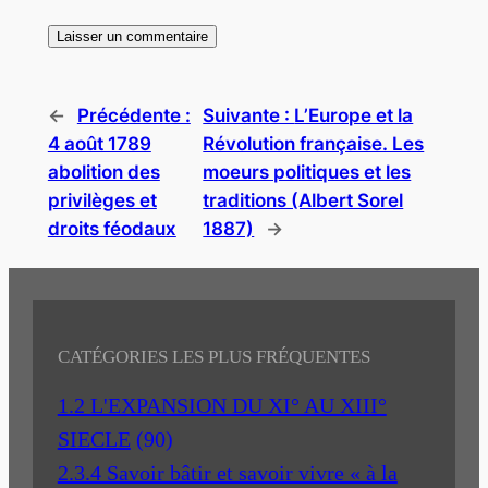
←
Précédente :
Suivante :
L’Europe et la
4 août 1789
Révolution française. Les
abolition des
moeurs politiques et les
privilèges et
traditions (Albert Sorel
droits féodaux
1887)
→
CATÉGORIES LES PLUS FRÉQUENTES
1.2 L'EXPANSION DU XI° AU XIII°
SIECLE
(90)
2.3.4 Savoir bâtir et savoir vivre « à la