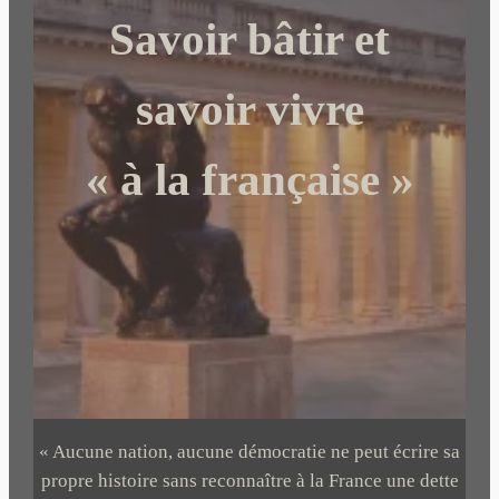
c
Savoir bâtir et
h
e
r
savoir vivre
« à la française »
« Aucune nation, aucune démocratie ne peut écrire sa
propre histoire sans reconnaître à la France une dette