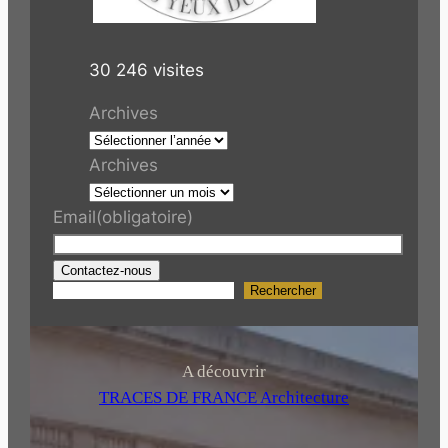
30 246 visites
Archives
Archives
Email
(obligatoire)
Contactez-nous
Rechercher
R
e
c
h
A découvrir
e
TRACES DE FRANCE Architecture
r