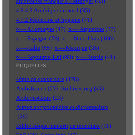
architectes français à l’étranger
(53)
4.8.4.2 Amérique du nord
(35)
4.9.2 Médecine et hygiène
(71)
x—-Allemagne
(47)
x—-Argentine
(37)
x—-Espagne
(76)
x—-Etats-Unis
(100)
x—-Italie
(55)
x—-Mexique
(35)
x—-Royaume-Uni
(93)
x—-Russie
(41)
ÉTIQUETTES
4ème de couverture
(178)
Ambafrance
(23)
Archives.org
(43)
ArchivesGouv
(23)
Autres encyclopédies et dictionnaires
(26)
Bibliothèque numérique mondiale
(11)