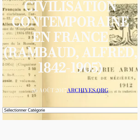
CIVILISATION
CONTEMPORAINE
EN FRANCE
(RAMBAUD, ALFRED,
1842-1905)
26 AOÛT 2017
ARCHIVES.ORG
Catégories