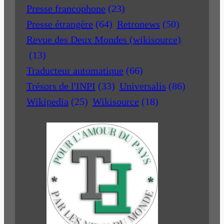
Presse francophone
(23)
Presse étrangère
(64)
Retronews
(50)
Revue des Deux Mondes (wikisource)
(13)
Traducteur automatique
(66)
Trésors de l'INPI
(33)
Universalis
(86)
Wikipedia
(25)
Wikisource
(18)