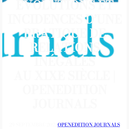
ÉVOLUTIONS ET
INCIDENCES D’UNE
PRATIQUE DE
RELATIONS
INÉGALES
AU XIXE SIÈCLE |
OPENEDITION
JOURNALS
29 SEPTEMBRE 2022
OPENEDITION JOURNALS