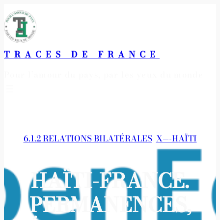
Aller
au
contenu
TRACES DE FRANCE
Pour l’amour du pays, par les yeux du monde
6.1.2 RELATIONS BILATÉRALES
, 
X—-HAÏTI
HAÏTI-FRANCE.
PERMANENCES,