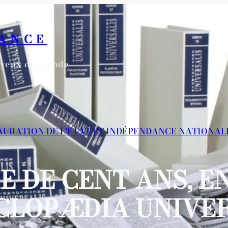
RANCE
s yeux du monde
TAURATION DE L’ETAT ET INDÉPENDANCE NATIONALE 
 DE CENT ANS, EN
CLOPÆDIA UNIVER