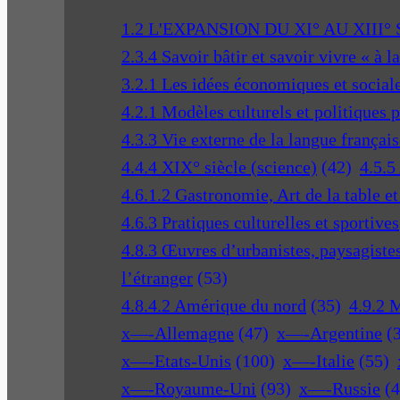
1.2 L'EXPANSION DU XI° AU XIII°
2.3.4 Savoir bâtir et savoir vivre « à l
3.2.1 Les idées économiques et social
4.2.1 Modèles culturels et politiques 
4.3.3 Vie externe de la langue français
4.4.4 XIX° siècle (science)
(42)
4.5.5
4.6.1.2 Gastronomie, Art de la table e
4.6.3 Pratiques culturelles et sportives
4.8.3 Œuvres d’urbanistes, paysagistes 
l’étranger
(53)
4.8.4.2 Amérique du nord
(35)
4.9.2 
x—-Allemagne
(47)
x—-Argentine
(
x—-Etats-Unis
(100)
x—-Italie
(55)
x—-Royaume-Uni
(93)
x—-Russie
(4