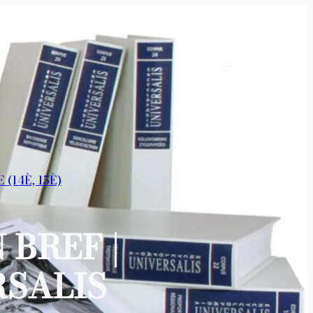
(14È, 15È)
 BREF |
SALIS