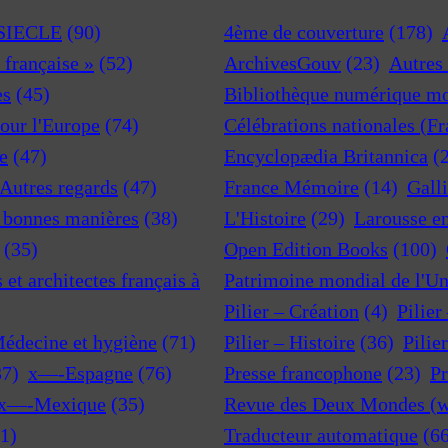
 SIECLE
(90)
4ème de couverture
(178)
a française »
(52)
ArchivesGouv
(23)
Autres 
es
(45)
Bibliothèque numérique m
pour l'Europe
(74)
Célébrations nationales (F
e
(47)
Encyclopædia Britannica
(
 Autres regards
(47)
France Mémoire
(14)
Gall
t bonnes manières
(38)
L'Histoire
(29)
Larousse e
(35)
Open Edition Books
(100)
et architectes français à
Patrimoine mondial de l'U
Pilier – Création
(4)
Pilier
Médecine et hygiène
(71)
Pilier – Histoire
(36)
Pilie
37)
x—-Espagne
(76)
Presse francophone
(23)
Pr
x—-Mexique
(35)
Revue des Deux Mondes (w
1)
Traducteur automatique
(6