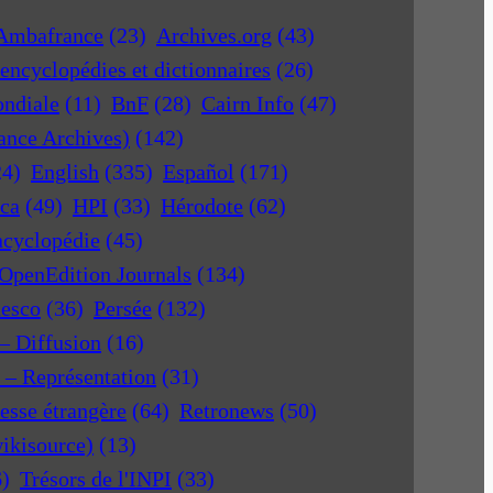
Ambafrance
(23)
Archives.org
(43)
encyclopédies et dictionnaires
(26)
ondiale
(11)
BnF
(28)
Cairn Info
(47)
rance Archives)
(142)
24)
English
(335)
Español
(171)
ica
(49)
HPI
(33)
Hérodote
(62)
ncyclopédie
(45)
OpenEdition Journals
(134)
nesco
(36)
Persée
(132)
 – Diffusion
(16)
r – Représentation
(31)
esse étrangère
(64)
Retronews
(50)
ikisource)
(13)
6)
Trésors de l'INPI
(33)