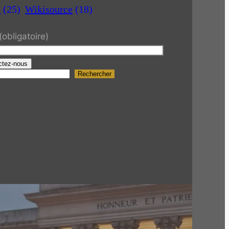
a
(25)
Wikisource
(18)
(obligatoire)
ctez-nous
Rechercher