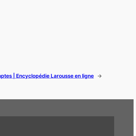
tes | Encyclopédie Larousse en ligne
→