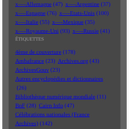
x—-Allemagne
(47)
x—-Argentine
(37)
x—-Espagne
(76)
x—-Etats-Unis
(100)
x—-Italie
(55)
x—-Mexique
(35)
x—-Royaume-Uni
(93)
x—-Russie
(41)
ÉTIQUETTES
4ème de couverture
(178)
Ambafrance
(23)
Archives.org
(43)
ArchivesGouv
(23)
Autres encyclopédies et dictionnaires
(26)
Bibliothèque numérique mondiale
(11)
BnF
(28)
Cairn Info
(47)
Célébrations nationales (France
Archives)
(142)