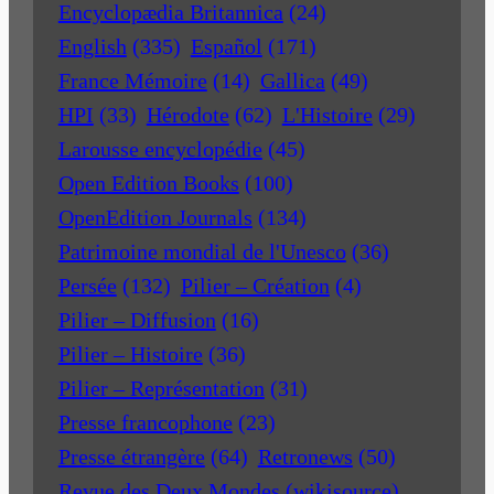
Encyclopædia Britannica
(24)
English
(335)
Español
(171)
France Mémoire
(14)
Gallica
(49)
HPI
(33)
Hérodote
(62)
L'Histoire
(29)
Larousse encyclopédie
(45)
Open Edition Books
(100)
OpenEdition Journals
(134)
Patrimoine mondial de l'Unesco
(36)
Persée
(132)
Pilier – Création
(4)
Pilier – Diffusion
(16)
Pilier – Histoire
(36)
Pilier – Représentation
(31)
Presse francophone
(23)
Presse étrangère
(64)
Retronews
(50)
Revue des Deux Mondes (wikisource)