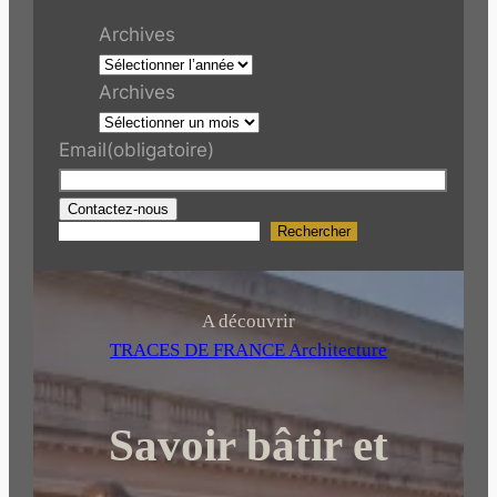
Archives
Archives
Email
(obligatoire)
Contactez-nous
Rechercher
R
e
c
h
A découvrir
e
TRACES DE FRANCE Architecture
r
c
Savoir bâtir et
h
e
r