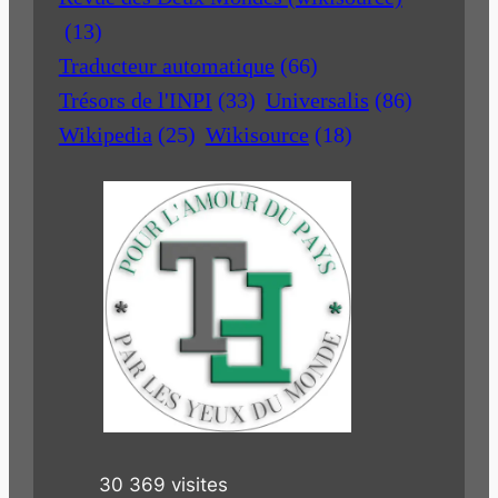
(13)
Traducteur automatique
(66)
Trésors de l'INPI
(33)
Universalis
(86)
Wikipedia
(25)
Wikisource
(18)
30 369 visites