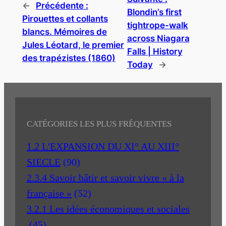
←
Précédente :
Blondin’s first
Pirouettes et collants
tightrope-walk
blancs. Mémoires de
across Niagara
Jules Léotard, le premier
Falls | History
des trapézistes (1860)
Today
→
CATÉGORIES LES PLUS FRÉQUENTES
1.2 L'EXPANSION DU XI° AU XIII°
SIECLE
(90)
2.3.4 Savoir bâtir et savoir vivre « à la
française »
(52)
3.2.1 Les idées économiques et sociales
(45)