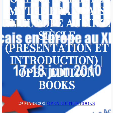
MYTHE FRANÇAIS
EN EUROPE AU XIXE
SIÈCLE
(PRÉSENTATION ET
INTRODUCTION) |
OPEN EDITION
BOOKS
29 MARS 2021
OPEN EDITION BOOKS