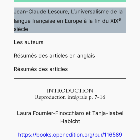
Jean-Claude Lescure
, L’universalisme de la
e
langue française en Europe à la fin du XIX
siècle
Les auteurs
Résumés des articles en anglais
Résumés des articles
INTRODUCTION
Reproduction intégrale p. 7-16
Laura Fournier-Finocchiaro et Tanja-Isabel
Habicht
https://books.openedition.org/pur/116589