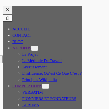
RECHERCHER
ACCUEIL
CONTACT
BLOG
A PROPOS
Le Projet
La Méthode De Travail
Avertissement
L’influence, Qu’est Ce Que C’est ?
Principes Wikipedia
COMPILATIONS
VERBATIM
PIONNIERS ET FONDATEURS
ALBUMS