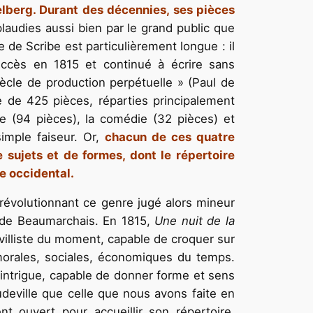
elberg.
Durant des décennies, ses pièces
laudies aussi bien par le grand public que
 de Scribe est particulièrement longue : il
ccès en 1815 et continué à écrire sans
iècle de production perpétuelle » (Paul de
ire de 425 pièces, réparties principalement
ue (94 pièces), la comédie (32 pièces) et
simple faiseur. Or,
chacun de ces quatre
sujets et de formes, dont le répertoire
re occidental.
 -révolutionnant ce genre jugé alors mineur
ée de Beaumarchais. En 1815,
Une nuit de la
illiste du moment, capable de croquer sur
s morales, sociales, économiques du temps.
’intrigue, capable de donner forme et sens
udeville que celle que nous avons faite en
 ouvert pour accueillir son répertoire.