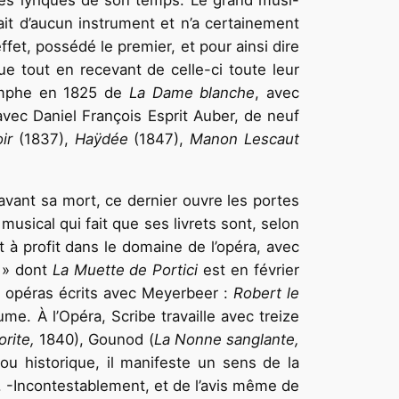
res lyriques de son temps. Le grand musi-
uait d’aucun instrument et n’a certainement
ffet, possédé le premier, et pour ainsi dire
e tout en recevant de celle-ci toute leur
iomphe en 1825 de
La Dame blanche
, avec
avec Daniel François Esprit Auber, de neuf
oir
(1837),
Haÿdée
(1847),
Manon Lescaut
avant sa mort, ce dernier ouvre les portes
musical qui fait que ses livrets sont, selon
 profit dans le domaine de l’opéra, avec
e » dont
La Muette de Portici
est en février
re opéras écrits avec Meyerbeer :
Robert le
e. À l’Opéra, Scribe travaille avec treize
orite,
1840), Gounod (
La Nonne sanglante,
 ou historique, il manifeste un sens de la
. -Incontestablement, et de l’avis même de