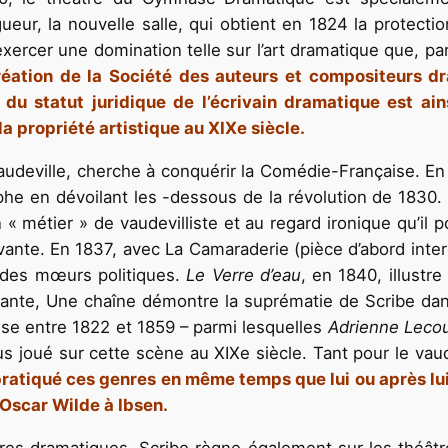
gueur, la nouvelle salle, qui obtient en 1824 la protect
ercer une domination telle sur l’art dramatique que, pa
réation de la Société des auteurs et compositeurs 
on du statut juridique de l’écrivain dramatique est ai
 la propriété artistique au XIXe siècle.
audeville, cherche à conquérir la Comédie-Française. En
he en dévoilant les -dessous de la révolution de 1830. 
 métier » de vaudevilliste et au regard ironique qu’il p
vante. En 1837, avec La Camaraderie (pièce d’abord interd
 des mœurs politiques.
Le Verre d’eau
, en 1840, illustr
ivante, Une chaîne démontre la suprématie de Scribe d
aise entre 1822 et 1859 – parmi lesquelles
Adrienne Lecou
lus joué sur cette scène au XIXe siècle. Tant pour le va
pratiqué ces genres en même temps que lui ou après lui 
Oscar Wilde à Ibsen.