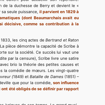
ion de la duchesse de Berry et devient le «
r sa seule puissance,
il parvient en 1829 à
dramatiques (dont Beaumarchais avait eu
nsi décisive, comme sa contribution à la
 1833, les cinq actes de
Bertrand et Raton
La pièce démontre la capacité de Scribe à
orte sur la société. Ce succès lui vaut une
ite par la censure), Scribe livre une satire
e avec brio la théorie des petites causes et
ans la comédie de mœurs. Les vingt-quatre
vreur (
1849) et
Bataille de Dames
(1851) –
udeville que pour la comédie,
son influence
ont été obligés de se définir par rapport