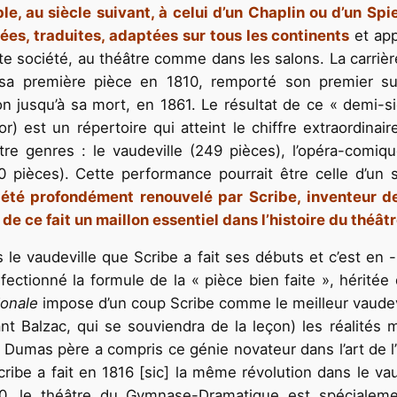
e, au siècle suivant, à celui d’un Chaplin ou d’un Spi
uées, traduites, adaptées sur tous les continents
et app
te société, au théâtre comme dans les salons. La carrière
sa première pièce en 1810, remporté son premier su
ion jusqu’à sa mort, en 1861. Le résultat de ce « demi-s
or) est un répertoire qui atteint le chiffre extraordina
tre genres : le vaudeville (249 pièces), l’opéra-comiq
30 pièces). Cette performance pourrait être celle d’un 
été profondément renouvelé par Scribe, inventeur de 
de ce fait un maillon essentiel dans l’histoire du théât
s le vaudeville que Scribe a fait ses débuts et c’est en
erfectionné la formule de la « pièce bien faite », hérit
ionale
impose d’un coup Scribe comme le meilleur vaudev
vant Balzac, qui se souviendra de la leçon) les réalité
 Dumas père a compris ce génie novateur dans l’art de l
cribe a fait en 1816 [sic] la même révolution dans le va
, le théâtre du Gymnase-Dramatique est spécialement