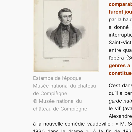
comparabl
furent jo
par la hau
a donné 
interrupt
Saint-Vict
entre qua
l’opéra (
genres a 
constitue 
Estampe de l’époque
C’est dan
Musée national du château
qu’il a p
de Compiègne
garde nat
© Musée national du
le vif (a
château de Compiègne
Alexandre
à la nouvelle comédie-vaudeville : « M. S
1830 dans le drame ». À la fin de 1820