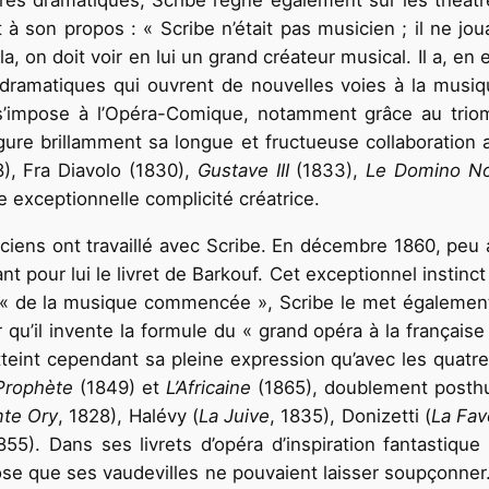
âtres dramatiques, Scribe règne également sur les théât
 à son propos : « Scribe n’était pas musicien ; il ne jo
, on doit voir en lui un grand créateur musical. Il a, en e
 dramatiques qui ouvrent de nouvelles voies à la musiqu
e s’impose à l’Opéra-Comique, notamment grâce au tr
ugure brillamment sa longue et fructueuse collaboration 
), Fra Diavolo (1830),
Gustave III
(1833),
Le Domino N
te exceptionnelle complicité créatrice.
iciens ont travaillé avec Scribe. En décembre 1860, peu 
pour lui le livret de Barkouf. Cet exceptionnel instinct 
« de la musique commencée », Scribe le met également à
r qu’il invente la formule du « grand opéra à la français
’atteint cependant sa pleine expression qu’avec les quat
Prophète
(1849) et
L’Africaine
(1865), doublement posthum
te Ory
, 1828), Halévy (
La Juive
, 1835), Donizetti (
La Fav
855). Dans ses livrets d’opéra d’inspiration fantastique
iose que ses vaudevilles ne pouvaient laisser soupçonner