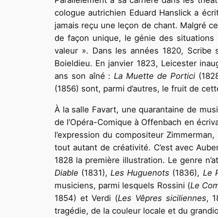
Parallèlement à sa carrière dans les thé
cologue autrichien Eduard Hanslick a écrit
jamais reçu une leçon de chant. Malgré cela
de façon unique, le génie des situations
valeur ». Dans les années 1820, Scrib
Boieldieu. En janvier 1823, Leicester ina
ans son aîné :
La Muette de Portici
(1828
(1856) sont, parmi d’autres, le fruit de cet
À la salle Favart, une quarantaine de mus
de l’Opéra-Comique à Offenbach en écrivant 
l’expression du compositeur Zimmerman, 
tout autant de créativité. C’est avec Aube
1828 la première illustration. Le genre n
Diable
(1831),
Les Huguenots
(1836),
Le 
musiciens, parmi lesquels Rossini (
Le Com
1854) et Verdi (
Les Vêpres siciliennes
, 1
tragédie, de la couleur locale et du grand