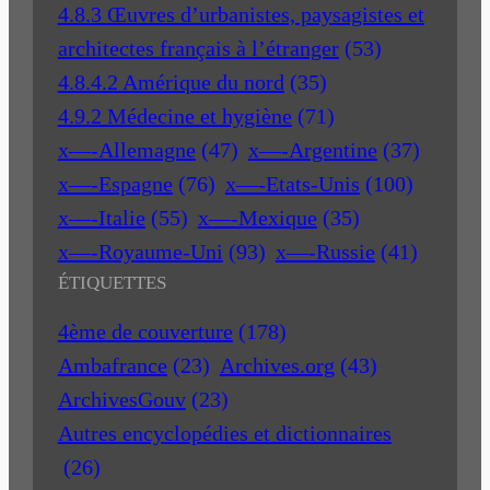
4.8.3 Œuvres d’urbanistes, paysagistes et
architectes français à l’étranger
(53)
4.8.4.2 Amérique du nord
(35)
4.9.2 Médecine et hygiène
(71)
x—-Allemagne
(47)
x—-Argentine
(37)
x—-Espagne
(76)
x—-Etats-Unis
(100)
x—-Italie
(55)
x—-Mexique
(35)
x—-Royaume-Uni
(93)
x—-Russie
(41)
ÉTIQUETTES
4ème de couverture
(178)
Ambafrance
(23)
Archives.org
(43)
ArchivesGouv
(23)
Autres encyclopédies et dictionnaires
(26)