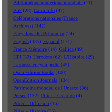
Bibliothèque numérique mondiale
(11)
BnF
(28)
Cairn Info
(47)
Célébrations nationales (France
Archives)
(142)
Encyclopædia Britannica
(24)
English
(335)
Español
(171)
France Mémoire
(14)
Gallica
(49)
HPI
(33)
Hérodote
(62)
L'Histoire
(29)
Larousse encyclopédie
(45)
Open Edition Books
(100)
OpenEdition Journals
(134)
Patrimoine mondial de l'Unesco
(36)
Persée
(132)
Pilier – Création
(4)
Pilier – Diffusion
(16)
Pilier – Histoire
(36)