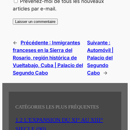
Prévenez-moi de tous les nouveaux
articles par e-mail.
←
Précédente :
Inmigrantes
Suivante :
franceses en la Sierra del
Automóvil |
Rosario, región histórica de
Palacio del
Vueltabajo, Cuba | Palacio del
Segundo
Segundo Cabo
Cabo
→
CATÉGORIES LES PLUS FRÉQUENTES
1.2 L'EXPANSION DU XI° AU XIII°
SIECLE
(90)