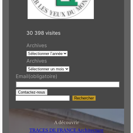
30 398 visites
Archives
Archives
Email
(obligatoire)
Contactez-nous
Rechercher
R
e
c
h
A découvrir
e
TRACES DE FRANCE Architecture