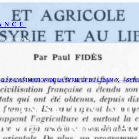
ANCE
yeux du monde
3.2.3.6 L’ANIMATION DE LA SYRIE ET DU LIBAN
, 
X—-SYRI
ORGANISATION INDU
E EN SYRIE ET AU