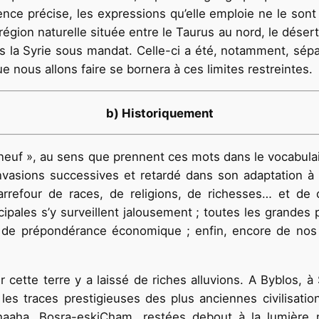
nce précise, les expressions qu’elle emploie ne le sont 
 région naturelle située entre le Taurus au nord, le déser
pas la Syrie sous mandat. Celle-ci a été, notamment, sépa
ue nous allons faire se bornera à ces limites restreintes.
b) Historiquement
euf », au sens que prennent ces mots dans le vocabulaire
 invasions successives et retardé dans son adaptation 
arrefour de races, de religions, de richesses… et de c
ncipales s’y surveillent jalousement ; toutes les grande
e de prépondérance économique ; enfin, encore de nos j
 cette terre y a laissé de riches alluvions. A Byblos, à
 les traces prestigieuses des plus anciennes civilisatio
haaha, Bosra-eskiCham, restées debout à la lumière 