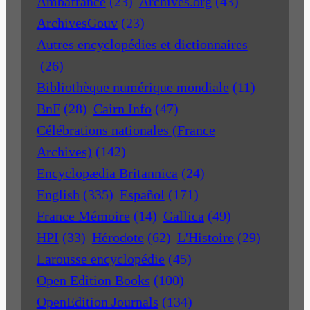
Ambafrance
(23)
Archives.org
(43)
ArchivesGouv
(23)
Autres encyclopédies et dictionnaires
(26)
Bibliothèque numérique mondiale
(11)
BnF
(28)
Cairn Info
(47)
Célébrations nationales (France
Archives)
(142)
Encyclopædia Britannica
(24)
English
(335)
Español
(171)
France Mémoire
(14)
Gallica
(49)
HPI
(33)
Hérodote
(62)
L'Histoire
(29)
Larousse encyclopédie
(45)
Open Edition Books
(100)
OpenEdition Journals
(134)