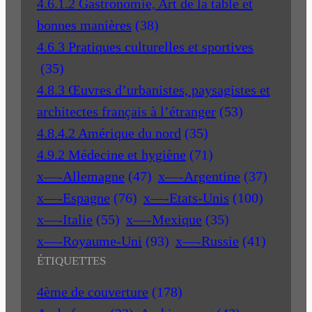
4.6.1.2 Gastronomie, Art de la table et
bonnes manières
(38)
4.6.3 Pratiques culturelles et sportives
(35)
4.8.3 Œuvres d’urbanistes, paysagistes et
architectes français à l’étranger
(53)
4.8.4.2 Amérique du nord
(35)
4.9.2 Médecine et hygiène
(71)
x—-Allemagne
(47)
x—-Argentine
(37)
x—-Espagne
(76)
x—-Etats-Unis
(100)
x—-Italie
(55)
x—-Mexique
(35)
x—-Royaume-Uni
(93)
x—-Russie
(41)
ÉTIQUETTES
4ème de couverture
(178)