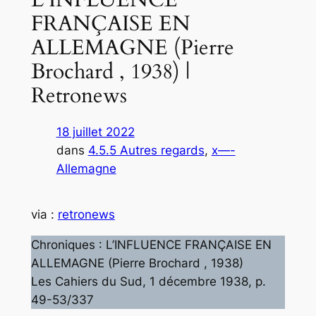
FRANÇAISE EN
ALLEMAGNE (Pierre
Brochard , 1938) |
Retronews
18 juillet 2022
dans
4.5.5 Autres regards
, 
x—-
Allemagne
via :
retronews
Chroniques : L’INFLUENCE FRANÇAISE EN
ALLEMAGNE (Pierre Brochard , 1938)
Les Cahiers du Sud, 1 décembre 1938, p.
49-53/337