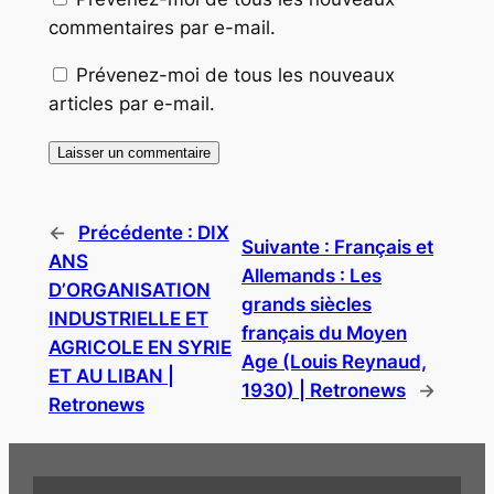
commentaires par e-mail.
Prévenez-moi de tous les nouveaux
articles par e-mail.
←
Précédente :
DIX
Suivante :
Français et
ANS
Allemands : Les
D’ORGANISATION
grands siècles
INDUSTRIELLE ET
français du Moyen
AGRICOLE EN SYRIE
Age (Louis Reynaud,
ET AU LIBAN |
1930) | Retronews
→
Retronews