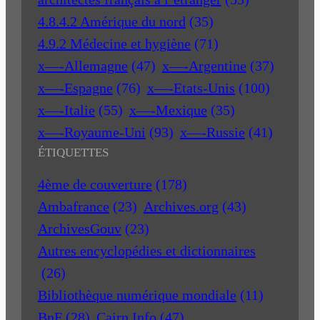
4.8.4.2 Amérique du nord
(35)
4.9.2 Médecine et hygiène
(71)
x—-Allemagne
(47)
x—-Argentine
(37)
x—-Espagne
(76)
x—-Etats-Unis
(100)
x—-Italie
(55)
x—-Mexique
(35)
x—-Royaume-Uni
(93)
x—-Russie
(41)
ÉTIQUETTES
4ème de couverture
(178)
Ambafrance
(23)
Archives.org
(43)
ArchivesGouv
(23)
Autres encyclopédies et dictionnaires
(26)
Bibliothèque numérique mondiale
(11)
BnF
(28)
Cairn Info
(47)