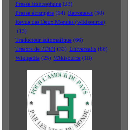
Presse francophone
(23)
Presse étrangère
(64)
Retronews
(50)
Revue des Deux Mondes (wikisource)
(13)
Traducteur automatique
(66)
Trésors de l'INPI
(33)
Universalis
(86)
Wikipedia
(25)
Wikisource
(18)