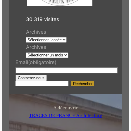
30 319 visites
Archives
Archives
Email
(obligatoire)
Contactez-nous
Rechercher
R
e
c
h
A découvrir
e
TRACES DE FRANCE Architecture
r
c