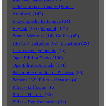
Célébrations nationales (France
Archives)
(142)
Encyclopædia Britannica
(24)
English
(335)
Español
(171)
France Mémoire
(14)
Gallica
(49)
HPI
(33)
Hérodote
(62)
L'Histoire
(29)
Larousse encyclopédie
(45)
Open Edition Books
(100)
OpenEdition Journals
(134)
Patrimoine mondial de l'Unesco
(36)
Persée
(132)
Pilier – Création
(4)
Pilier – Diffusion
(16)
Pilier – Histoire
(36)
Pilier – Représentation
(31)