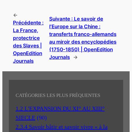
←
Suivante :
Le savoir de
Précédente :
l’Europe sur la Chine :
La France,
transferts franco-allemands
protectrice
au miroir des encyclopédies
des Slaves |
(1750-1850) | OpenEdition
OpenEdition
Journals
→
Journals
CATÉGORIES LES PLUS FRÉQUENTES
1.2 L'EXPANSION DU XI° AU XIII°
SIECLE
(90)
2.3.4 Savoir bâtir et savoir vivre « à la