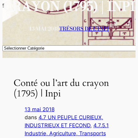
CRAYON (1795) | INPI
13 MAI 2018
TRÉSORS DE L’INPI
Catégories
Conté ou l’art du crayon
(1795) | Inpi
13 mai 2018
dans
4.7 UN PEUPLE CURIEUX,
INDUSTRIEUX ET FECOND
, 
4.7.5.1
Industrie, Agriculture, Transports