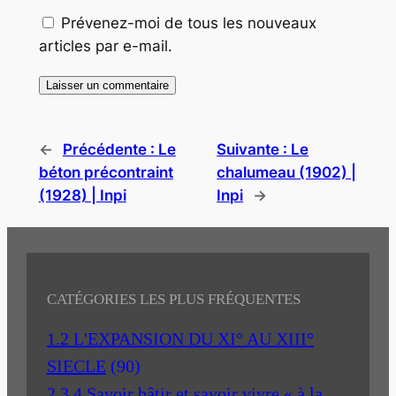
Prévenez-moi de tous les nouveaux
articles par e-mail.
←
Précédente :
Le
Suivante :
Le
béton précontraint
chalumeau (1902) |
(1928) | Inpi
Inpi
→
CATÉGORIES LES PLUS FRÉQUENTES
1.2 L'EXPANSION DU XI° AU XIII°
SIECLE
(90)
2.3.4 Savoir bâtir et savoir vivre « à la