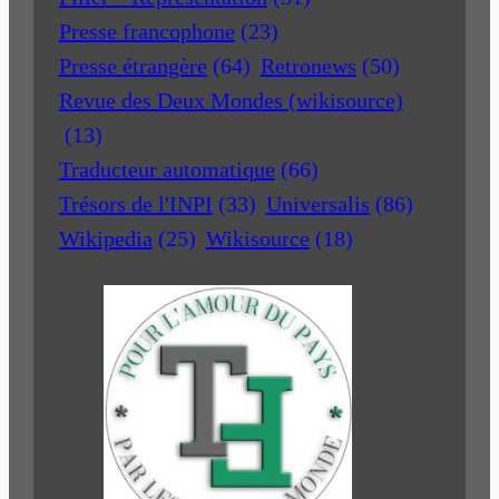
Presse francophone
(23)
Presse étrangère
(64)
Retronews
(50)
Revue des Deux Mondes (wikisource)
(13)
Traducteur automatique
(66)
Trésors de l'INPI
(33)
Universalis
(86)
Wikipedia
(25)
Wikisource
(18)