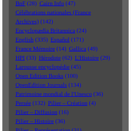
BnF
(28)
Cairn Info
(47)
Célébrations nationales (France
Archives)
(142)
Encyclopædia Britannica
(24)
English
(335)
Español
(171)
France Mémoire
(14)
Gallica
(49)
HPI
(33)
Hérodote
(62)
L'Histoire
(29)
Larousse encyclopédie
(45)
Open Edition Books
(100)
OpenEdition Journals
(134)
Patrimoine mondial de l'Unesco
(36)
Persée
(132)
Pilier – Création
(4)
Pilier – Diffusion
(16)
Pilier – Histoire
(36)
Pilier – Représentation
(31)