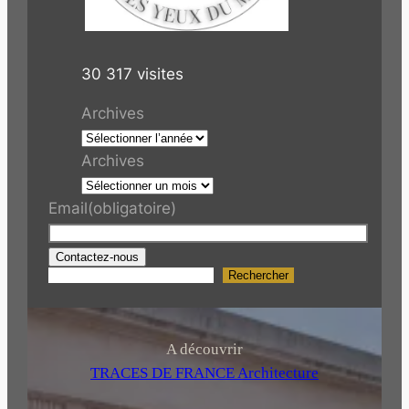
30 317 visites
Archives
Archives
Email
(obligatoire)
Contactez-nous
Rechercher
R
e
c
h
A découvrir
e
TRACES DE FRANCE Architecture
r