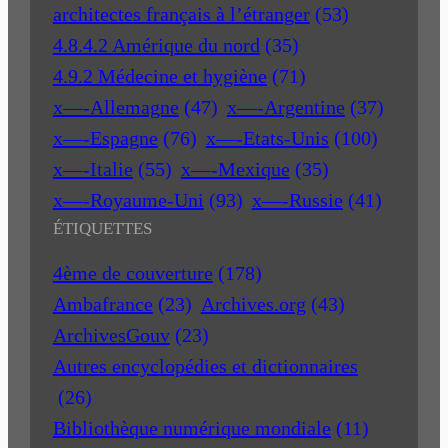
architectes français à l’étranger
(53)
4.8.4.2 Amérique du nord
(35)
4.9.2 Médecine et hygiène
(71)
x—-Allemagne
(47)
x—-Argentine
(37)
x—-Espagne
(76)
x—-Etats-Unis
(100)
x—-Italie
(55)
x—-Mexique
(35)
x—-Royaume-Uni
(93)
x—-Russie
(41)
ÉTIQUETTES
4ème de couverture
(178)
Ambafrance
(23)
Archives.org
(43)
ArchivesGouv
(23)
Autres encyclopédies et dictionnaires
(26)
Bibliothèque numérique mondiale
(11)