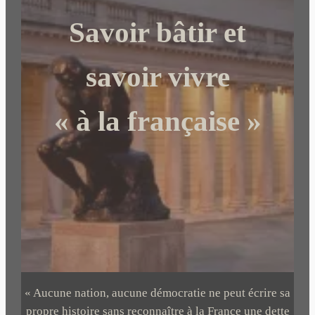
c
Savoir bâtir et
h
e
r
savoir vivre
« à la française »
« Aucune nation, aucune démocratie ne peut écrire sa
propre histoire sans reconnaître à la France une dette