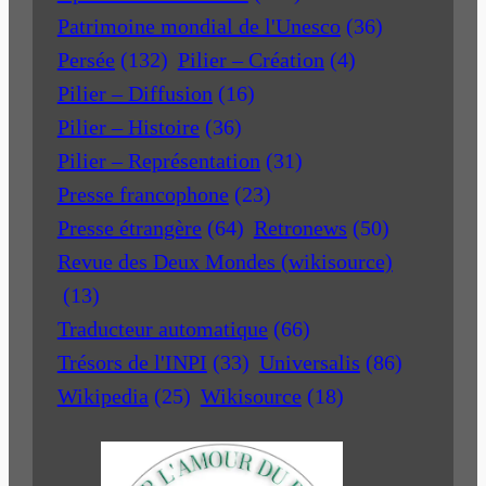
Patrimoine mondial de l'Unesco
(36)
Persée
(132)
Pilier – Création
(4)
Pilier – Diffusion
(16)
Pilier – Histoire
(36)
Pilier – Représentation
(31)
Presse francophone
(23)
Presse étrangère
(64)
Retronews
(50)
Revue des Deux Mondes (wikisource)
(13)
Traducteur automatique
(66)
Trésors de l'INPI
(33)
Universalis
(86)
Wikipedia
(25)
Wikisource
(18)