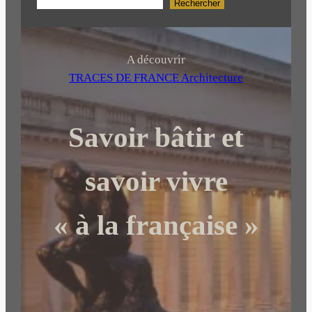
Rechercher
R
e
c
h
A découvrir
e
TRACES DE FRANCE Architecture
r
c
Savoir bâtir et
h
e
r
savoir vivre
« à la française »