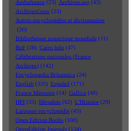
Ambafrance
(23)
Archives.org
(43)
ArchivesGouv
(23)
Autres encyclopédies et dictionnaires
(26)
Bibliothèque numérique mondiale
(11)
BnF
(28)
Cairn Info
(47)
Célébrations nationales (France
Archives)
(142)
Encyclopædia Britannica
(24)
English
(335)
Español
(171)
France Mémoire
(14)
Gallica
(49)
HPI
(33)
Hérodote
(62)
L'Histoire
(29)
Larousse encyclopédie
(45)
Open Edition Books
(100)
OpenEdition Journals
(134)