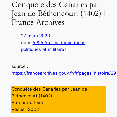
Conquête des Canaries par
Jean de Béthencourt (1402) |
France Archives
27 mars 2023
dans
5.8.5 Autres dominations
politiques et militaires
source
:
https://francearchives.gouv.fr/fr/pages_histoire/2
Conquête des Canaries par Jean de
Béthencourt (1402)
Auteur du texte :
Recueil 2002