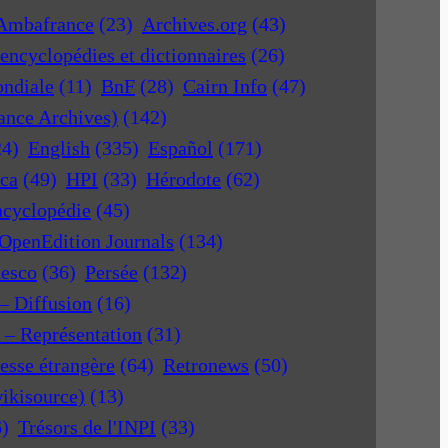
Ambafrance
(23)
Archives.org
(43)
encyclopédies et dictionnaires
(26)
ondiale
(11)
BnF
(28)
Cairn Info
(47)
rance Archives)
(142)
24)
English
(335)
Español
(171)
ica
(49)
HPI
(33)
Hérodote
(62)
ncyclopédie
(45)
OpenEdition Journals
(134)
nesco
(36)
Persée
(132)
 – Diffusion
(16)
r – Représentation
(31)
esse étrangère
(64)
Retronews
(50)
ikisource)
(13)
6)
Trésors de l'INPI
(33)