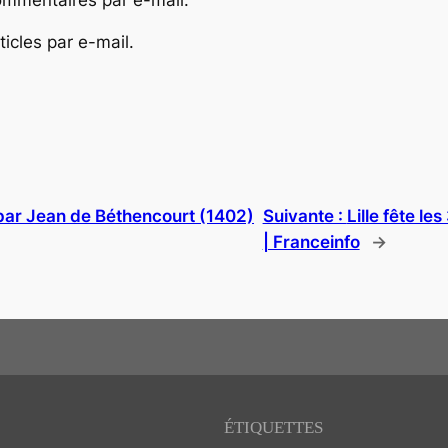
icles par e-mail.
par Jean de Béthencourt (1402)
Suivante :
Lille fête l
| Franceinfo
→
ÉTIQUETTES