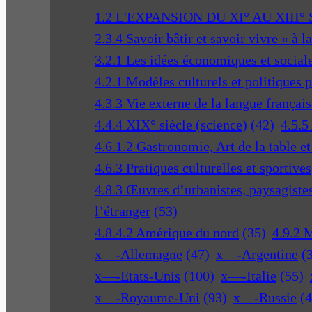
1.2 L'EXPANSION DU XI° AU XIII°
2.3.4 Savoir bâtir et savoir vivre « à l
3.2.1 Les idées économiques et social
4.2.1 Modèles culturels et politiques 
4.3.3 Vie externe de la langue français
4.4.4 XIX° siècle (science)
(42)
4.5.5
4.6.1.2 Gastronomie, Art de la table e
4.6.3 Pratiques culturelles et sportives
4.8.3 Œuvres d’urbanistes, paysagistes 
l’étranger
(53)
4.8.4.2 Amérique du nord
(35)
4.9.2 
x—-Allemagne
(47)
x—-Argentine
(
x—-Etats-Unis
(100)
x—-Italie
(55)
x—-Royaume-Uni
(93)
x—-Russie
(4