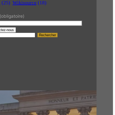
a
(25)
Wikisource
(18)
(obligatoire)
ctez-nous
Rechercher