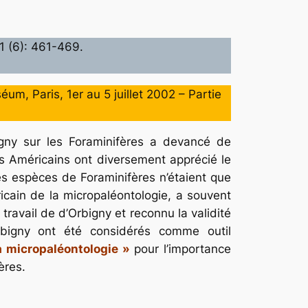
1 (6): 461-469.
m, Paris, 1er au 5 juillet 2002 – Partie
bigny sur les Foraminifères a devancé de
es Américains ont diversement apprécié le
des espèces de Foraminifères n’étaient que
cain de la micropaléontologie, a souvent
travail de d’Orbigny et reconnu la validité
bigny ont été considérés comme outil
 micropaléontologie »
pour l’importance
ères.