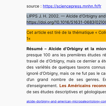
source :
https://sciencepress.mnhn.fr/fr
LIPPS J. H. 2002. — Alcide d’Orbigny an
https://doi.org/10.1016/S1631-0683(02)
Cet article est tiré de la thématique «
Col
1
«
Résumé
–
Alcide d’Orbigny et la micr
presque 100 ans les premières études réa
travail de d’Orbigny, mais ce dernier a é
des variétés de quelques taxons connus 
ignoré d’Orbigny, mais ce ne fut pas le ca
d’un grand nombre de ses genres. En
d’enseignement.
Les Américains reconn
de ses études descriptives et géologiques
alcide-dorbigny-and-american-micropaleontology-c