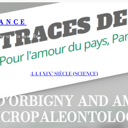
RANCE
s yeux du monde
4.4.4 XIX° SIÈCLE (SCIENCE)
D’ORBIGNY AND 
ICROPALEONTOLO