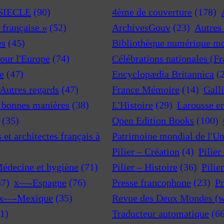
 SIECLE
(90)
4ème de couverture
(178)
a française »
(52)
ArchivesGouv
(23)
Autres 
es
(45)
Bibliothèque numérique m
pour l'Europe
(74)
Célébrations nationales (F
e
(47)
Encyclopædia Britannica
(
 Autres regards
(47)
France Mémoire
(14)
Gall
t bonnes manières
(38)
L'Histoire
(29)
Larousse e
(35)
Open Edition Books
(100)
et architectes français à
Patrimoine mondial de l'U
Pilier – Création
(4)
Pilier
Médecine et hygiène
(71)
Pilier – Histoire
(36)
Pilie
37)
x—-Espagne
(76)
Presse francophone
(23)
Pr
x—-Mexique
(35)
Revue des Deux Mondes (w
1)
Traducteur automatique
(6