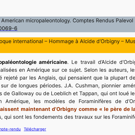
d American micropaleontology.
Comptes Rendus Palevol
00069-6
loque international – Hommage à Alcide d’Orbigny – Muséu
opaléontologie américaine
. Le travail d’Alcide d’Or
lisées en Amérique sur ce sujet. Selon les auteurs, l
té rejeté par les Anglais, qui pensaient que la plupart 
sur de longues périodes. J.A. Cushman, pionnier améri
s de Galloway ou de Loeblich et Tappan, qui ont loué le 
 Amérique, les modèles de Foraminifères de d’Or
aissent maintenant d’Orbigny comme « le père de la
, qui sont les fondements des travaux sur les Foraminif
ompte-rendu
Télécharger