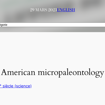
29 MARS 2023
ENGLISH
 American micropaleontology
° siècle (science)