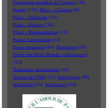
Patrimoine mondial de l'Unesco
(36)
Persée
(132)
Pilier – Création
(4)
Pilier – Diffusion
(16)
Pilier – Histoire
(36)
Pilier – Représentation
(31)
Presse francophone
(23)
Presse étrangère
(64)
Retronews
(50)
Revue des Deux Mondes (wikisource)
(13)
Traducteur automatique
(66)
Trésors de l'INPI
(33)
Universalis
(86)
Wikipedia
(25)
Wikisource
(18)