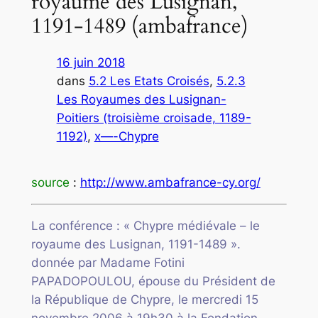
royaume des Lusignan,
1191-1489 (ambafrance)
16 juin 2018
dans
5.2 Les Etats Croisés
, 
5.2.3
Les Royaumes des Lusignan-
Poitiers (troisième croisade, 1189-
1192)
, 
x—-Chypre
source
:
http://www.ambafrance-cy.org/
La conférence : « Chypre médiévale – le
royaume des Lusignan, 1191-1489 ».
donnée par Madame Fotini
PAPADOPOULOU, épouse du Président de
la République de Chypre, le mercredi 15