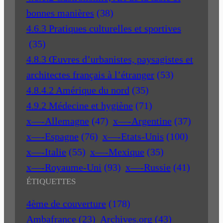
bonnes manières
(38)
4.6.3 Pratiques culturelles et sportives
(35)
4.8.3 Œuvres d’urbanistes, paysagistes et
architectes français à l’étranger
(53)
4.8.4.2 Amérique du nord
(35)
4.9.2 Médecine et hygiène
(71)
x—-Allemagne
(47)
x—-Argentine
(37)
x—-Espagne
(76)
x—-Etats-Unis
(100)
x—-Italie
(55)
x—-Mexique
(35)
x—-Royaume-Uni
(93)
x—-Russie
(41)
ÉTIQUETTES
4ème de couverture
(178)
Ambafrance
(23)
Archives.org
(43)