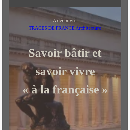
e
c
h
A découvrir
e
TRACES DE FRANCE Architecture
r
c
Savoir bâtir et
h
e
r
savoir vivre
« à la française »