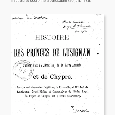
Il fut élu et couronné à Jérusalem (20 juill. 1186)