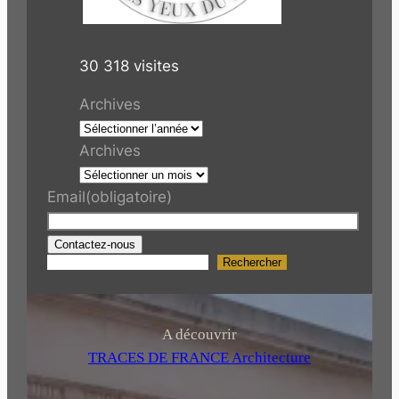
30 318 visites
Archives
Archives
Email
(obligatoire)
Contactez-nous
Rechercher
R
e
c
h
A découvrir
e
TRACES DE FRANCE Architecture
r