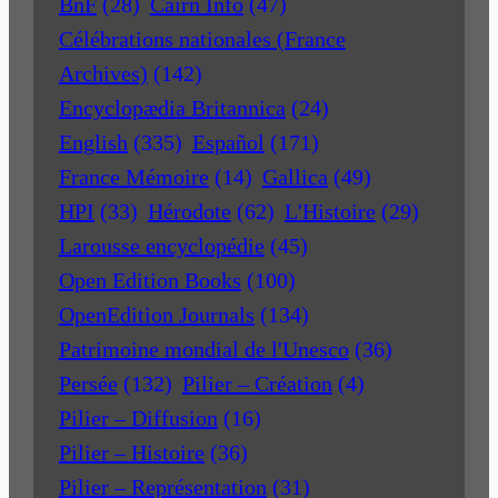
BnF
(28)
Cairn Info
(47)
Célébrations nationales (France
Archives)
(142)
Encyclopædia Britannica
(24)
English
(335)
Español
(171)
France Mémoire
(14)
Gallica
(49)
HPI
(33)
Hérodote
(62)
L'Histoire
(29)
Larousse encyclopédie
(45)
Open Edition Books
(100)
OpenEdition Journals
(134)
Patrimoine mondial de l'Unesco
(36)
Persée
(132)
Pilier – Création
(4)
Pilier – Diffusion
(16)
Pilier – Histoire
(36)
Pilier – Représentation
(31)