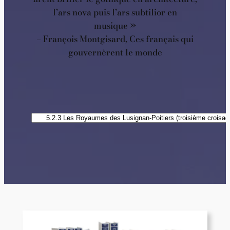
l’ars nova puis l’ars subtilior en
musique »
– François Montgisard, Ces français qui
gouvernèrent le monde
Catégories