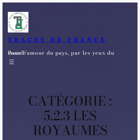
Aller
au
contenu
TRACES DE FRANCE
Pour l’amour du pays, par les yeux du monde
CATÉGORIE :
5.2.3 LES
ROYAUMES