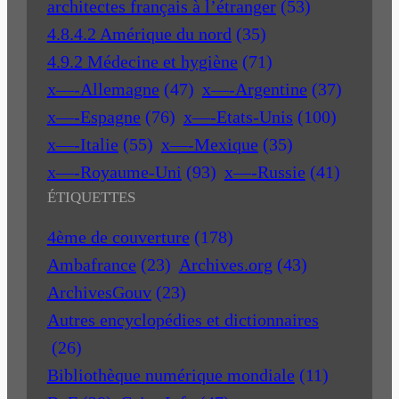
architectes français à l’étranger
(53)
4.8.4.2 Amérique du nord
(35)
4.9.2 Médecine et hygiène
(71)
x—-Allemagne
(47)
x—-Argentine
(37)
x—-Espagne
(76)
x—-Etats-Unis
(100)
x—-Italie
(55)
x—-Mexique
(35)
x—-Royaume-Uni
(93)
x—-Russie
(41)
ÉTIQUETTES
4ème de couverture
(178)
Ambafrance
(23)
Archives.org
(43)
ArchivesGouv
(23)
Autres encyclopédies et dictionnaires
(26)
Bibliothèque numérique mondiale
(11)