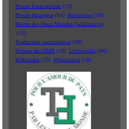
Presse francophone
(23)
Presse étrangère
(64)
Retronews
(50)
Revue des Deux Mondes (wikisource)
(13)
Traducteur automatique
(66)
Trésors de l'INPI
(33)
Universalis
(86)
Wikipedia
(25)
Wikisource
(18)