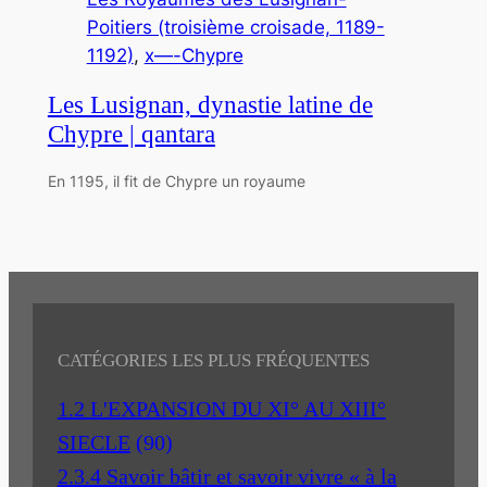
Poitiers (troisième croisade, 1189-
1192)
, 
x—-Chypre
Les Lusignan, dynastie latine de
Chypre | qantara
En 1195, il fit de Chypre un royaume
CATÉGORIES LES PLUS FRÉQUENTES
1.2 L'EXPANSION DU XI° AU XIII°
SIECLE
(90)
2.3.4 Savoir bâtir et savoir vivre « à la