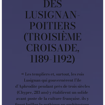
DES
LUSIGNAN-
POITIERS
(TROISIÈME
CROISADE,
1189-1192)
« Les templiers et, surtout, les rois
Lusignan qui gouvernèrent l’île
d’Aphrodite pendant près de trois siècles
(Chypre, 283 ans) y établirent un solide
avant-poste de la culture française. ils y
firent briller le gothique en architecture,