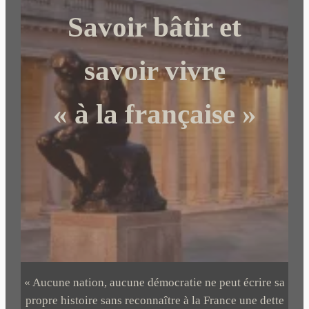
c
Savoir bâtir et
h
e
r
savoir vivre
« à la française »
« Aucune nation, aucune démocratie ne peut écrire sa
propre histoire sans reconnaître à la France une dette