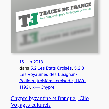
16 juin 2018
dans
5.2 Les Etats Croisés
, 
5.2.3
Les Royaumes des Lusignan-
Poitiers (troisième croisade, 1189-
1192)
, 
x—-Chypre
Chypre byzantine et franque | Clio
Voyages culturels