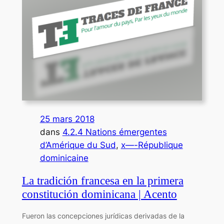
25 mars 2018
dans
4.2.4 Nations émergentes
d’Amérique du Sud
, 
x—-République
dominicaine
La tradición francesa en la primera
constitución dominicana | Acento
Fueron las concepciones jurídicas derivadas de la