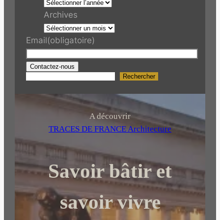
Archives
Email
(obligatoire)
Contactez-nous
Rechercher
R
e
c
h
A découvrir
e
TRACES DE FRANCE Architecture
r
c
Savoir bâtir et
h
e
r
savoir vivre