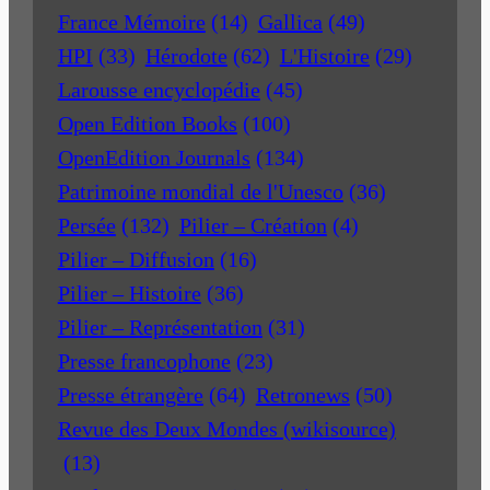
France Mémoire
(14)
Gallica
(49)
HPI
(33)
Hérodote
(62)
L'Histoire
(29)
Larousse encyclopédie
(45)
Open Edition Books
(100)
OpenEdition Journals
(134)
Patrimoine mondial de l'Unesco
(36)
Persée
(132)
Pilier – Création
(4)
Pilier – Diffusion
(16)
Pilier – Histoire
(36)
Pilier – Représentation
(31)
Presse francophone
(23)
Presse étrangère
(64)
Retronews
(50)
Revue des Deux Mondes (wikisource)
(13)