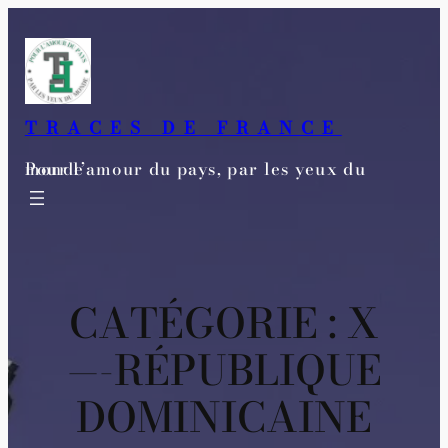
Aller
au
contenu
TRACES DE FRANCE
Pour l’amour du pays, par les yeux du monde
CATÉGORIE :
X
—-RÉPUBLIQUE
DOMINICAINE