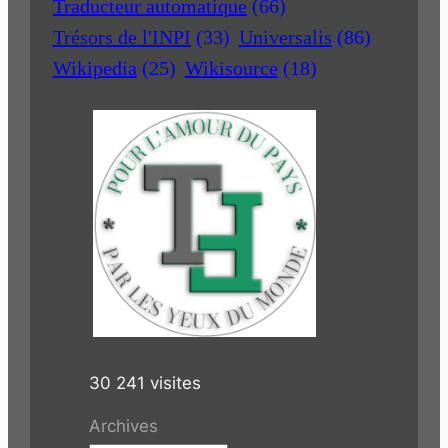
Traducteur automatique
(66)
Trésors de l'INPI
(33)
Universalis
(86)
Wikipedia
(25)
Wikisource
(18)
30 241 visites
Archives