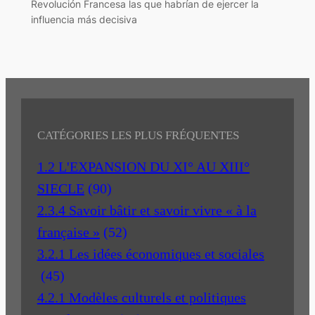
Revolución Francesa las que habrían de ejercer la
influencia más decisiva
CATÉGORIES LES PLUS FRÉQUENTES
1.2 L'EXPANSION DU XI° AU XIII°
SIECLE
(90)
2.3.4 Savoir bâtir et savoir vivre « à la
française »
(52)
3.2.1 Les idées économiques et sociales
(45)
4.2.1 Modèles culturels et politiques