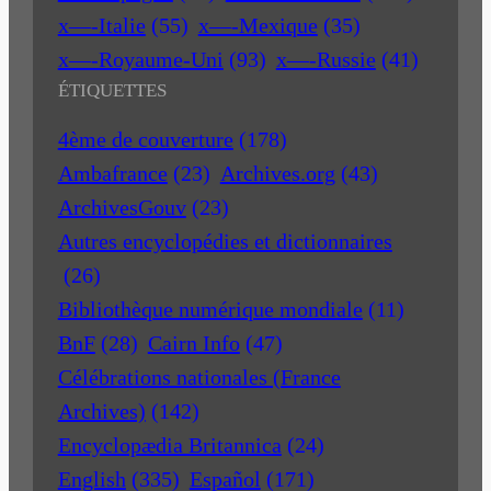
x—-Italie
(55)
x—-Mexique
(35)
x—-Royaume-Uni
(93)
x—-Russie
(41)
ÉTIQUETTES
4ème de couverture
(178)
Ambafrance
(23)
Archives.org
(43)
ArchivesGouv
(23)
Autres encyclopédies et dictionnaires
(26)
Bibliothèque numérique mondiale
(11)
BnF
(28)
Cairn Info
(47)
Célébrations nationales (France
Archives)
(142)
Encyclopædia Britannica
(24)
English
(335)
Español
(171)