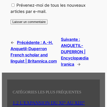
Prévenez-moi de tous les nouveaux
articles par e-mail.
Suivante :
←
Précédente :
A.-H.
ANQUETIL-
Anquetil-Duperron
DUPERRON |
French scholar and
Encyclopædia
linguist | Britannica.com
Iranica
→
CATÉGORIES LES PLUS FRÉQUENTES
1.2 L'EXPANSION DU XI° AU XIII°