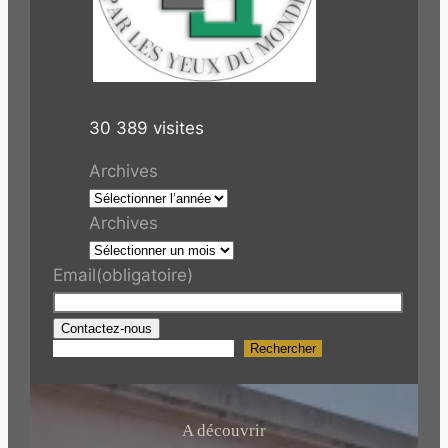
30 389 visites
Archives
Archives
Email
(obligatoire)
Contactez-nous
Rechercher
R
e
c
h
A découvrir