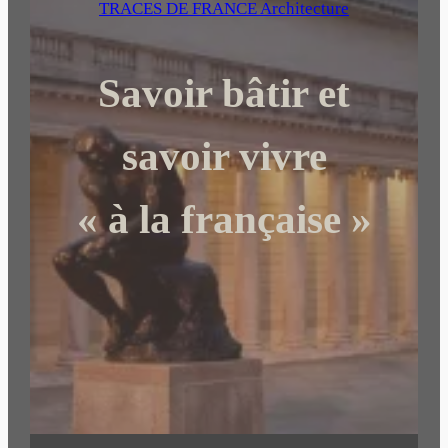
e
TRACES DE FRANCE Architecture
r
c
Savoir bâtir et
h
e
r
savoir vivre
« à la française »