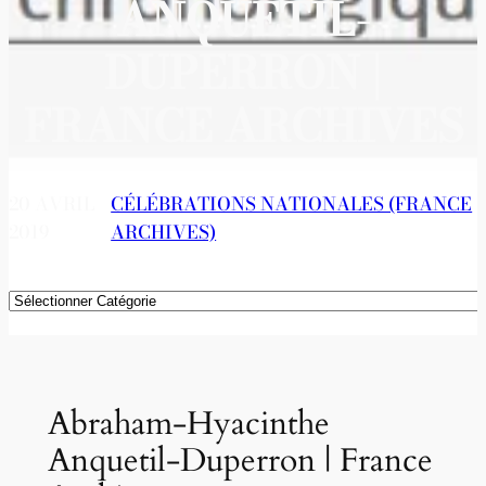
ANQUETIL-
DUPERRON |
FRANCE ARCHIVES
20 AVRIL
CÉLÉBRATIONS NATIONALES (FRANCE
2019
ARCHIVES)
Catégories
Abraham-Hyacinthe
Anquetil-Duperron | France