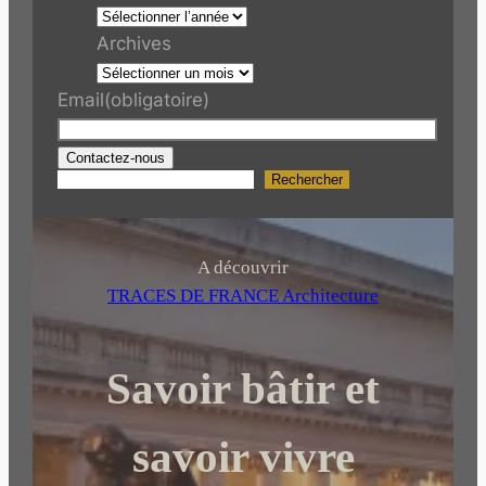
Archives
Email
(obligatoire)
Contactez-nous
Rechercher
R
e
c
h
A découvrir
e
TRACES DE FRANCE Architecture
r
c
Savoir bâtir et
h
e
r
savoir vivre