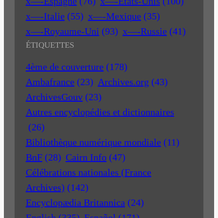
x—-Espagne
(76)
x—-Etats-Unis
(100)
x—-Italie
(55)
x—-Mexique
(35)
x—-Royaume-Uni
(93)
x—-Russie
(41)
ÉTIQUETTES
4ème de couverture
(178)
Ambafrance
(23)
Archives.org
(43)
ArchivesGouv
(23)
Autres encyclopédies et dictionnaires
(26)
Bibliothèque numérique mondiale
(11)
BnF
(28)
Cairn Info
(47)
Célébrations nationales (France
Archives)
(142)
Encyclopædia Britannica
(24)
English
(335)
Español
(171)