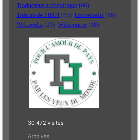
Traducteur automatique
(66)
Trésors de l'INPI
(33)
Universalis
(86)
Wikipedia
(25)
Wikisource
(18)
30 472 visites
Archives