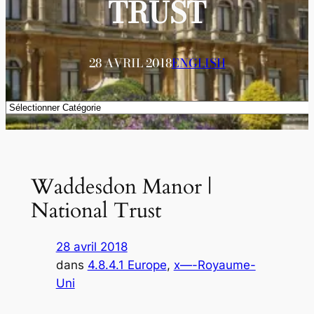
TRUST
28 AVRIL 2018
ENGLISH
Catégories
Waddesdon Manor |
National Trust
28 avril 2018
dans
4.8.4.1 Europe
, 
x—-Royaume-
Uni