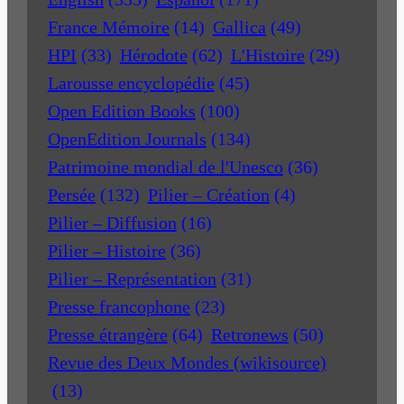
France Mémoire
(14)
Gallica
(49)
HPI
(33)
Hérodote
(62)
L'Histoire
(29)
Larousse encyclopédie
(45)
Open Edition Books
(100)
OpenEdition Journals
(134)
Patrimoine mondial de l'Unesco
(36)
Persée
(132)
Pilier – Création
(4)
Pilier – Diffusion
(16)
Pilier – Histoire
(36)
Pilier – Représentation
(31)
Presse francophone
(23)
Presse étrangère
(64)
Retronews
(50)
Revue des Deux Mondes (wikisource)
(13)