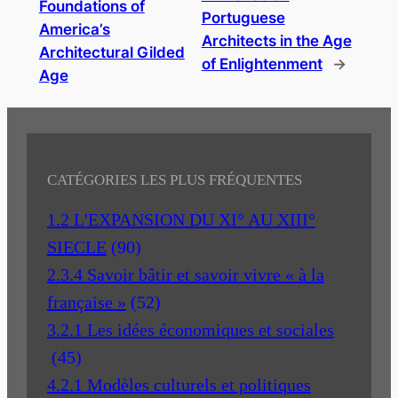
Foundations of
Portuguese
America’s
Architects in the Age
Architectural Gilded
of Enlightenment
→
Age
CATÉGORIES LES PLUS FRÉQUENTES
1.2 L'EXPANSION DU XI° AU XIII°
SIECLE
(90)
2.3.4 Savoir bâtir et savoir vivre « à la
française »
(52)
3.2.1 Les idées économiques et sociales
(45)
4.2.1 Modèles culturels et politiques