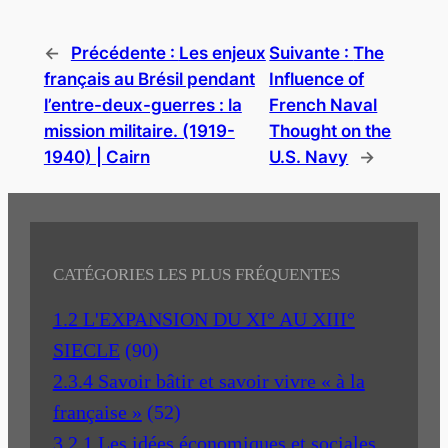
←
Précédente :
Les enjeux
Suivante :
The
français au Brésil pendant
Influence of
l’entre-deux-guerres : la
French Naval
mission militaire. (1919-
Thought on the
1940) | Cairn
U.S. Navy
→
CATÉGORIES LES PLUS FRÉQUENTES
1.2 L'EXPANSION DU XI° AU XIII°
SIECLE
(90)
2.3.4 Savoir bâtir et savoir vivre « à la
française »
(52)
3.2.1 Les idées économiques et sociales