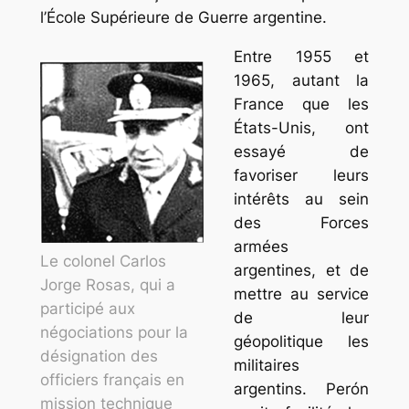
l’École Supérieure de Guerre argentine.
Entre 1955 et
1965, autant la
France que les
États-Unis, ont
essayé de
favoriser leurs
intérêts au sein
des Forces
armées
Le colonel Carlos
argentines, et de
Jorge Rosas, qui a
mettre au service
participé aux
de leur
négociations pour la
géopolitique les
désignation des
militaires
officiers français en
argentins. Perón
mission technique