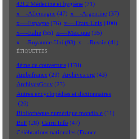
4.9.2 Médecine et hygiène
(71)
x—-Allemagne
(47)
x—-Argentine
(37)
x—-Espagne
(76)
x—-Etats-Unis
(100)
x—-Italie
(55)
x—-Mexique
(35)
x—-Royaume-Uni
(93)
x—-Russie
(41)
ÉTIQUETTES
4ème de couverture
(178)
Ambafrance
(23)
Archives.org
(43)
ArchivesGouv
(23)
Autres encyclopédies et dictionnaires
(26)
Bibliothèque numérique mondiale
(11)
BnF
(28)
Cairn Info
(47)
Célébrations nationales (France