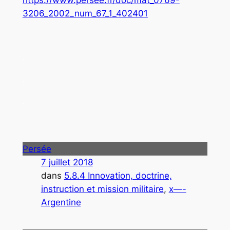
3206_2002_num_67_1_402401
.
.
.
Persée
7 juillet 2018
dans
5.8.4 Innovation, doctrine,
instruction et mission militaire
, 
x—-
Argentine