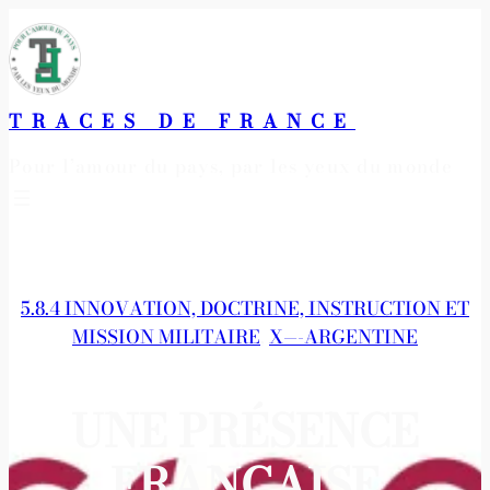
Aller
au
contenu
TRACES DE FRANCE
Pour l’amour du pays, par les yeux du monde
5.8.4 INNOVATION, DOCTRINE, INSTRUCTION ET
MISSION MILITAIRE
, 
X—-ARGENTINE
UNE PRÉSENCE
FRANÇAISE