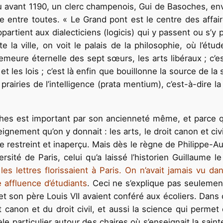
eu avant 1190, un clerc champenois, Gui de Basoches, env
nte entre toutes. « Le Grand pont est le centre des affa
rtient aux dialecticiens (logicis) qui y passent ou s’y p
 la ville, on voit le palais de la philosophie, où l’étu
demeure éternelle des sept sœurs, les arts libéraux ; c’e
 les lois ; c’est là enfin que bouillonne la source de la 
rairies de l’intelligence (prata mentium), c’est-à-dire la
 est important par son ancienneté même, et parce qu’il
ignement qu’on y donnait : les arts, le droit canon et civil
 restreint et inaperçu. Mais dès le règne de Philippe-A
rsité de Paris, celui qu’a laissé l’historien Guillaume
es lettres florissaient à Paris. On n’avait jamais vu 
 affluence d’étudiants
. Ceci ne s’explique pas seulement
 et son père Louis VII avaient conféré aux écoliers. Dans
t canon et du droit civil, et aussi la science qui perme
èle particulier autour des chaires où s’enseignait la sain