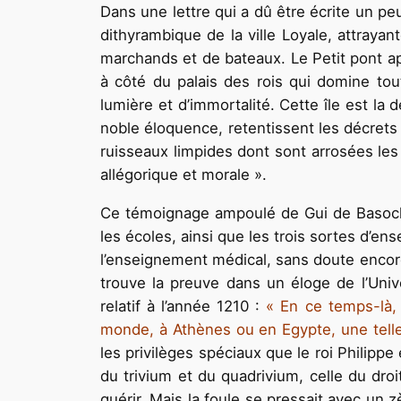
Dans une lettre qui a dû être écrite un p
dithyrambique de la ville Loyale, attraya
marchands et de bateaux. Le Petit pont appa
à côté du palais des rois qui domine toute
lumière et d’immortalité. Cette île est la 
noble éloquence, retentissent les décrets et
ruisseaux limpides dont sont arrosées les p
allégorique et morale ».
Ce témoignage ampoulé de Gui de Basoches
les écoles, ainsi que les trois sortes d’ense
l’enseignement médical, sans doute encore
trouve la preuve dans un éloge de l’Unive
relatif à l’année 1210 :
« En ce temps-là, l
monde, à Athènes ou en Egypte, une telle
les privilèges spéciaux que le roi Philippe
du trivium et du quadrivium, celle du droi
guérir. Mais la foule se pressait avec un z