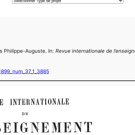
Types
de
projet
us Philippe-Auguste. In:
Revue internationale de l’enseig
_1899_num_37_1_3885