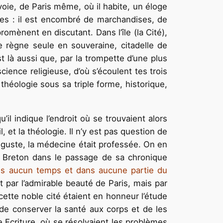
oie, de Paris même, où il habite, un éloge
ires : il est encombré de marchandises, de
romènent en discutant. Dans l’île (la Cité),
de règne seule en souveraine, citadelle de
st là aussi que, par la trompette d’une plus
science religieuse, d’où s’écoulent tes trois
 théologie sous sa triple forme, historique,
 indique l’endroit où se trouvaient alors
, et la théologie. Il n’y est pas question de
uguste, la médecine était professée. On en
 le Breton dans le passage de sa chronique
dans aucun temps et dans aucune partie du
 par l’admirable beauté de Paris, mais par
 cette noble cité étaient en honneur l’étude
t de conserver la santé aux corps et de les
te Ecriture, où se résolvaient les problèmes