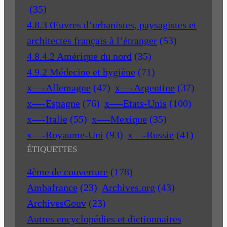
(35)
4.8.3 Œuvres d’urbanistes, paysagistes et
architectes français à l’étranger
(53)
4.8.4.2 Amérique du nord
(35)
4.9.2 Médecine et hygiène
(71)
x—-Allemagne
(47)
x—-Argentine
(37)
x—-Espagne
(76)
x—-Etats-Unis
(100)
x—-Italie
(55)
x—-Mexique
(35)
x—-Royaume-Uni
(93)
x—-Russie
(41)
ÉTIQUETTES
4ème de couverture
(178)
Ambafrance
(23)
Archives.org
(43)
ArchivesGouv
(23)
Autres encyclopédies et dictionnaires