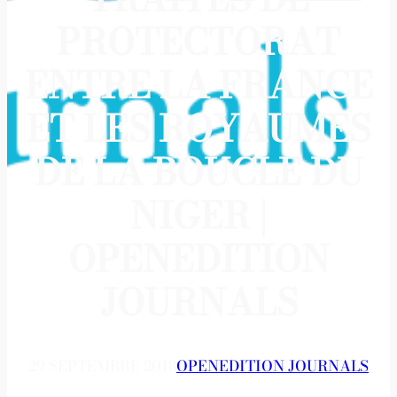
PROTECTORAT
ENTRE LA FRANCE
ET LES ROYAUMES
DE LA BOUCLE DU
NIGER |
OPENEDITION
JOURNALS
29 SEPTEMBRE 2018
OPENEDITION JOURNALS