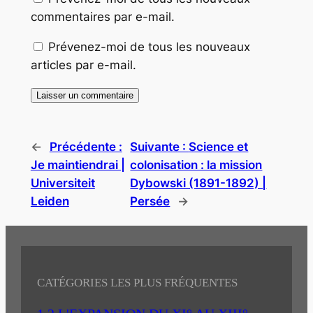
commentaires par e-mail.
Prévenez-moi de tous les nouveaux
articles par e-mail.
←
Précédente :
Suivante :
Science et
Je maintiendrai |
colonisation : la mission
Universiteit
Dybowski (1891-1892) |
Leiden
Persée
→
CATÉGORIES LES PLUS FRÉQUENTES