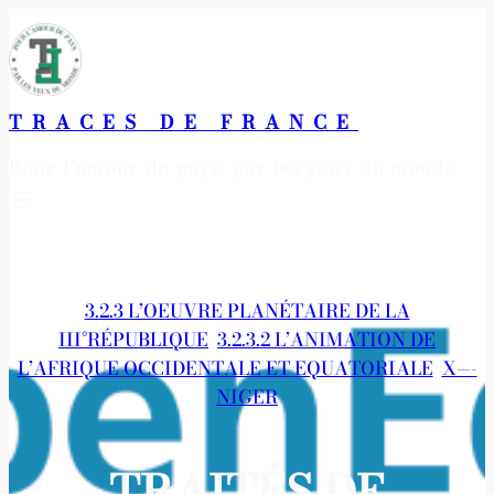
Aller
au
contenu
TRACES DE FRANCE
Pour l’amour du pays, par les yeux du monde
3.2.3 L’OEUVRE PLANÉTAIRE DE LA
III°RÉPUBLIQUE
, 
3.2.3.2 L’ANIMATION DE
L’AFRIQUE OCCIDENTALE ET EQUATORIALE
, 
X—-
NIGER
TRAITÉS DE