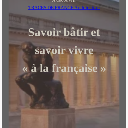
h
A découvrir
e
TRACES DE FRANCE Architecture
r
c
Savoir bâtir et
h
e
r
savoir vivre
« à la française »