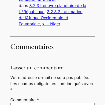
dans
3.2.3 L’oeuvre planétaire de la
III°République
, 
3.2.3.2 L’animation
de l’Afrique Occidentale et
Equatoriale
, 
x—-Niger
Commentaires
Laisser un commentaire
Votre adresse e-mail ne sera pas publiée.
Les champs obligatoires sont indiqués avec
*
Commentaire
*