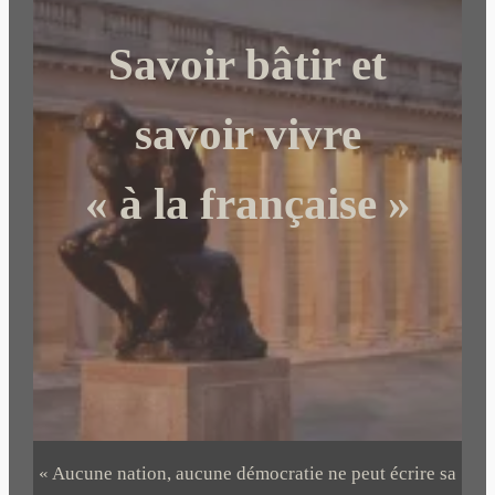
c
Savoir bâtir et
h
e
r
savoir vivre
« à la française »
« Aucune nation, aucune démocratie ne peut écrire sa