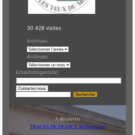
30 428 visites
Archives
Archives
Email
(obligatoire)
Contactez-nous
Rechercher
R
e
c
h
A découvrir
e
TRACES DE FRANCE Architecture
r