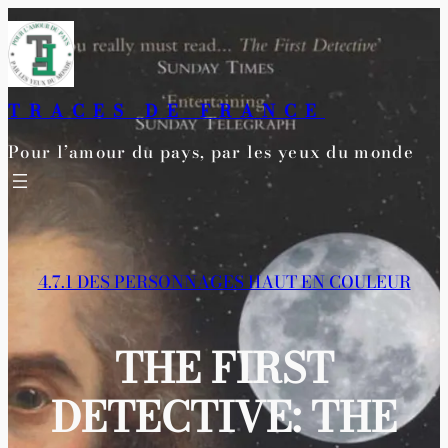
Aller
au
contenu
TRACES DE FRANCE
Pour l’amour du pays, par les yeux du monde
4.7.1 DES PERSONNAGES HAUT EN COULEUR
THE FIRST
DETECTIVE: THE