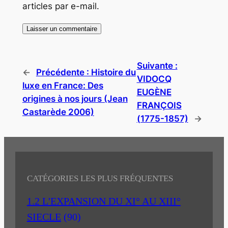
articles par e-mail.
Suivante :
←
Précédente :
Histoire du
VIDOCQ
luxe en France: Des
EUGÈNE
origines à nos jours (Jean
FRANÇOIS
Castarède 2006)
(1775-1857)
→
CATÉGORIES LES PLUS FRÉQUENTES
1.2 L'EXPANSION DU XI° AU XIII°
SIECLE
(90)