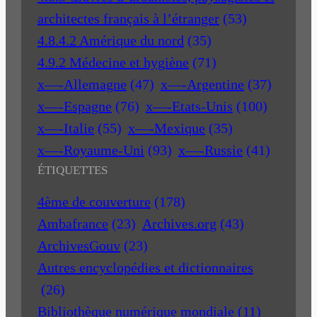
architectes français à l’étranger
(53)
4.8.4.2 Amérique du nord
(35)
4.9.2 Médecine et hygiène
(71)
x—-Allemagne
(47)
x—-Argentine
(37)
x—-Espagne
(76)
x—-Etats-Unis
(100)
x—-Italie
(55)
x—-Mexique
(35)
x—-Royaume-Uni
(93)
x—-Russie
(41)
ÉTIQUETTES
4ème de couverture
(178)
Ambafrance
(23)
Archives.org
(43)
ArchivesGouv
(23)
Autres encyclopédies et dictionnaires
(26)
Bibliothèque numérique mondiale
(11)