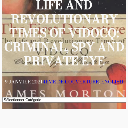
LIFE AND
REVOLUTIONARY
TIMES OF VIDOCQ:
CRIMINAL, SPY AND
PRIVATE EYE
9 JANVIER 2021
4ÈME DE COUVERTURE
, 
ENGLISH
Catégories