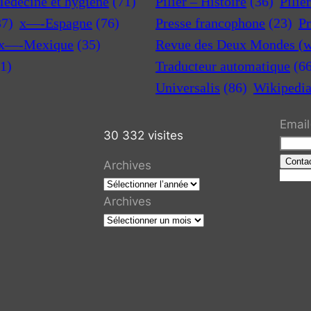
Médecine et hygiène
(71)
Pilier – Histoire
(36)
Pilie
37)
x—-Espagne
(76)
Presse francophone
(23)
Pr
x—-Mexique
(35)
Revue des Deux Mondes (w
1)
Traducteur automatique
(6
Universalis
(86)
Wikipedi
Email
30 332 visites
Conta
Archives
R
e
Archives
c
h
e
r
c
h