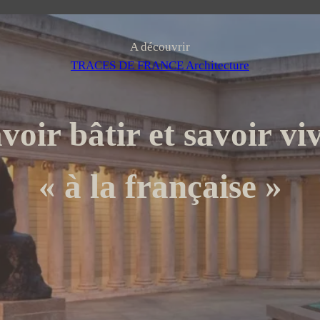
e
r
A découvrir
TRACES DE FRANCE Architecture
voir bâtir et savoir vi
« à la française »