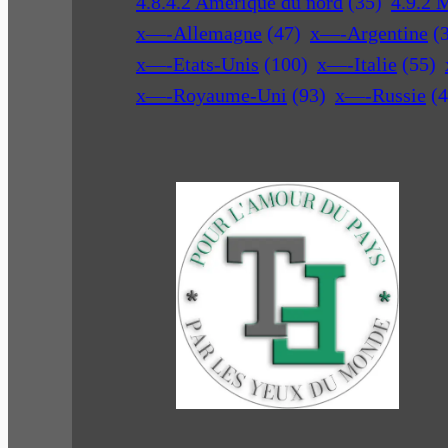
4.8.4.2 Amérique du nord
(35)
4.9.2 
x—-Allemagne
(47)
x—-Argentine
(
x—-Etats-Unis
(100)
x—-Italie
(55)
x—-Royaume-Uni
(93)
x—-Russie
(4