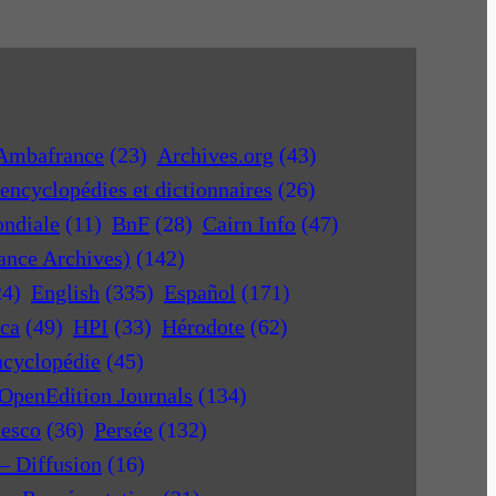
Ambafrance
(23)
Archives.org
(43)
encyclopédies et dictionnaires
(26)
ondiale
(11)
BnF
(28)
Cairn Info
(47)
rance Archives)
(142)
24)
English
(335)
Español
(171)
ica
(49)
HPI
(33)
Hérodote
(62)
ncyclopédie
(45)
OpenEdition Journals
(134)
nesco
(36)
Persée
(132)
 – Diffusion
(16)