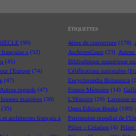
ÉTIQUETTES
 SIECLE
(90)
4ème de couverture
(178)
a française »
(52)
ArchivesGouv
(23)
Autres 
es
(45)
Bibliothèque numérique m
pour l'Europe
(74)
Célébrations nationales (F
e
(47)
Encyclopædia Britannica
(
 Autres regards
(47)
France Mémoire
(14)
Gall
t bonnes manières
(38)
L'Histoire
(29)
Larousse e
(35)
Open Edition Books
(100)
et architectes français à
Patrimoine mondial de l'U
Pilier – Création
(4)
Pilier