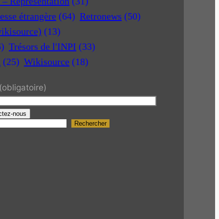
r – Représentation
(31)
esse étrangère
(64)
Retronews
(50)
ikisource)
(13)
6)
Trésors de l'INPI
(33)
a
(25)
Wikisource
(18)
(obligatoire)
ctez-nous
Rechercher