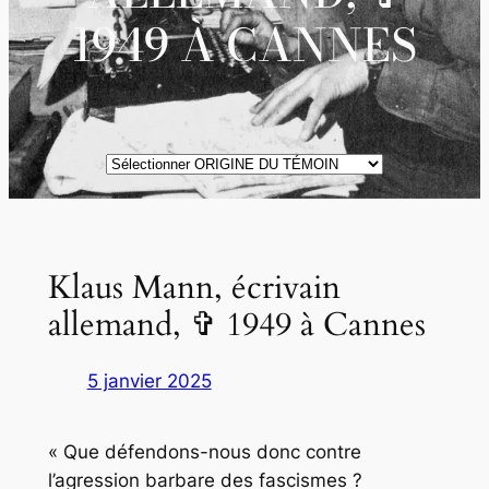
1949 À CANNES
ORIGINE
DES
TÉMOINS
Klaus Mann, écrivain
allemand, ✞ 1949 à Cannes
5 janvier 2025
« Que défendons-nous donc contre
l’agression barbare des fascismes ?