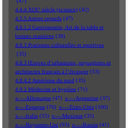
(47)
4.4.4 XIX° siècle (science)
(42)
4.5.5 Autres regards
(47)
4.6.1.2 Gastronomie, Art de la table et
bonnes manières
(38)
4.6.3 Pratiques culturelles et sportives
(35)
4.8.3 Œuvres d’urbanistes, paysagistes et
architectes français à l’étranger
(53)
4.8.4.2 Amérique du nord
(35)
4.9.2 Médecine et hygiène
(71)
x—-Allemagne
(47)
x—-Argentine
(37)
x—-Espagne
(76)
x—-Etats-Unis
(100)
x—-Italie
(55)
x—-Mexique
(35)
x—-Royaume-Uni
(93)
x—-Russie
(41)