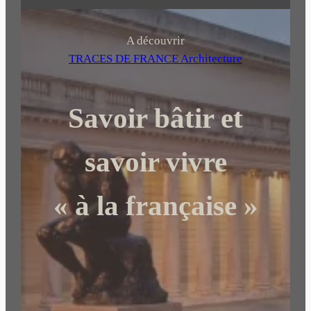
e
c
h
A découvrir
e
TRACES DE FRANCE Architecture
r
c
Savoir bâtir et
h
e
r
savoir vivre
« à la française »