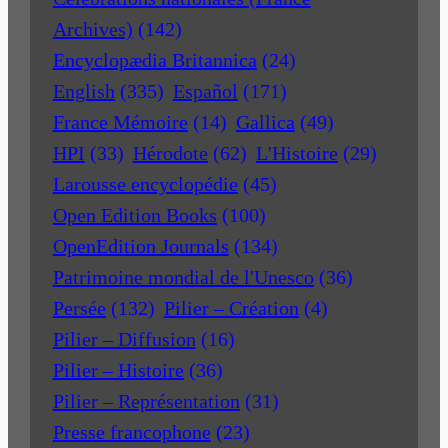
Archives)
(142)
Encyclopædia Britannica
(24)
English
(335)
Español
(171)
France Mémoire
(14)
Gallica
(49)
HPI
(33)
Hérodote
(62)
L'Histoire
(29)
Larousse encyclopédie
(45)
Open Edition Books
(100)
OpenEdition Journals
(134)
Patrimoine mondial de l'Unesco
(36)
Persée
(132)
Pilier – Création
(4)
Pilier – Diffusion
(16)
Pilier – Histoire
(36)
Pilier – Représentation
(31)
Presse francophone
(23)