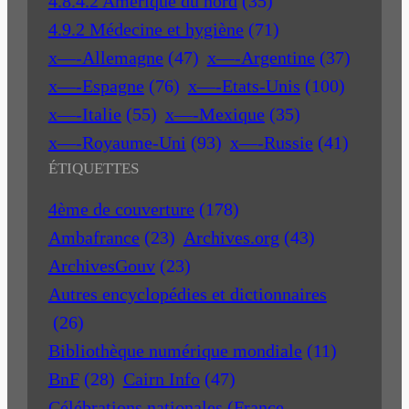
4.8.4.2 Amérique du nord
(35)
4.9.2 Médecine et hygiène
(71)
x—-Allemagne
(47)
x—-Argentine
(37)
x—-Espagne
(76)
x—-Etats-Unis
(100)
x—-Italie
(55)
x—-Mexique
(35)
x—-Royaume-Uni
(93)
x—-Russie
(41)
ÉTIQUETTES
4ème de couverture
(178)
Ambafrance
(23)
Archives.org
(43)
ArchivesGouv
(23)
Autres encyclopédies et dictionnaires
(26)
Bibliothèque numérique mondiale
(11)
BnF
(28)
Cairn Info
(47)
Célébrations nationales (France