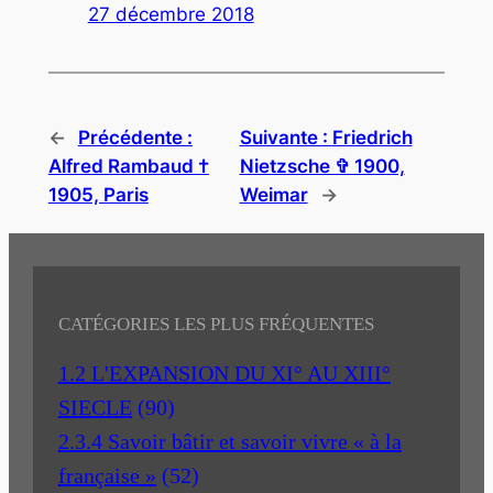
27 décembre 2018
←
Précédente :
Suivante :
Friedrich
Alfred Rambaud †
Nietzsche ✞ 1900,
1905, Paris
Weimar
→
CATÉGORIES LES PLUS FRÉQUENTES
1.2 L'EXPANSION DU XI° AU XIII°
SIECLE
(90)
2.3.4 Savoir bâtir et savoir vivre « à la
française »
(52)