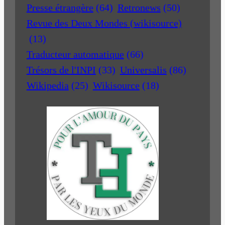
Presse étrangère
(64)
Retronews
(50)
Revue des Deux Mondes (wikisource)
(13)
Traducteur automatique
(66)
Trésors de l'INPI
(33)
Universalis
(86)
Wikipedia
(25)
Wikisource
(18)