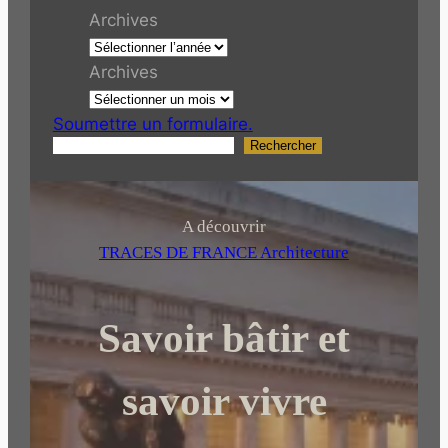
Archives
Archives
Soumettre un formulaire.
Rechercher
R
e
c
h
A découvrir
e
TRACES DE FRANCE Architecture
r
c
Savoir bâtir et
h
e
r
savoir vivre