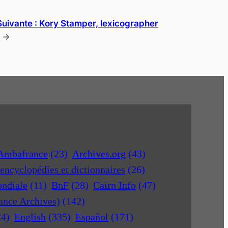
Suivante :
Kory Stamper, lexicographer
→
Ambafrance
(23)
Archives.org
(43)
encyclopédies et dictionnaires
(26)
ondiale
(11)
BnF
(28)
Cairn Info
(47)
rance Archives)
(142)
24)
English
(335)
Español
(171)