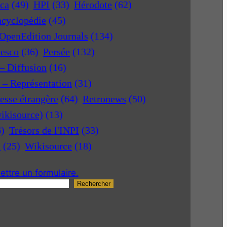
ica
(49)
HPI
(33)
Hérodote
(62)
ncyclopédie
(45)
OpenEdition Journals
(134)
nesco
(36)
Persée
(132)
 – Diffusion
(16)
r – Représentation
(31)
esse étrangère
(64)
Retronews
(50)
ikisource)
(13)
6)
Trésors de l'INPI
(33)
a
(25)
Wikisource
(18)
ttre un formulaire.
Rechercher