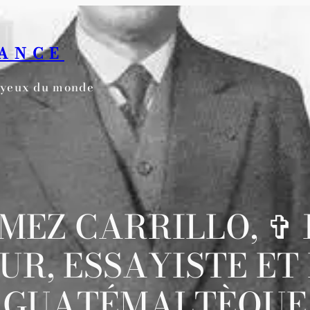
RANCE
s yeux du monde
EZ CARRILLO, ✞ 1
R, ESSAYISTE E
GUATÉMALTÈQUE