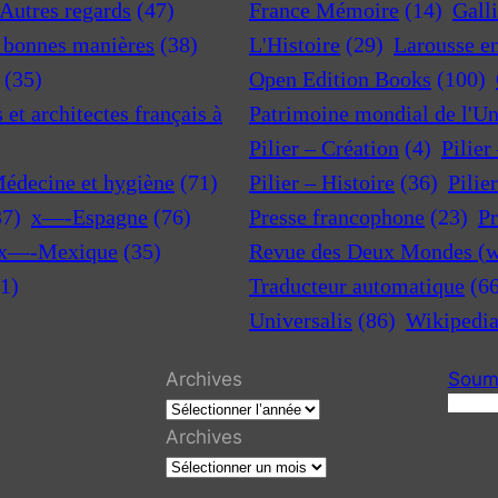
 Autres regards
(47)
France Mémoire
(14)
Gall
t bonnes manières
(38)
L'Histoire
(29)
Larousse e
(35)
Open Edition Books
(100)
et architectes français à
Patrimoine mondial de l'U
Pilier – Création
(4)
Pilier
Médecine et hygiène
(71)
Pilier – Histoire
(36)
Pilie
37)
x—-Espagne
(76)
Presse francophone
(23)
Pr
x—-Mexique
(35)
Revue des Deux Mondes (w
1)
Traducteur automatique
(6
Universalis
(86)
Wikipedi
Archives
Soume
R
e
Archives
c
h