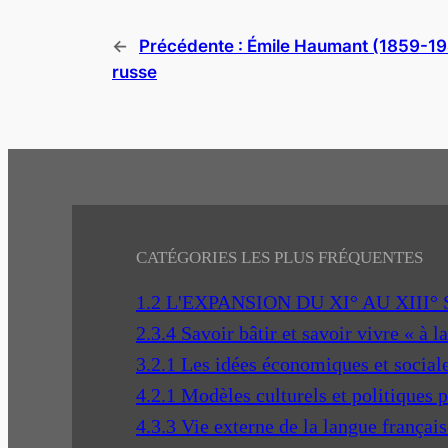
←
Précédente :
Émile Haumant (1859-1942
russe
CATÉGORIES LES PLUS FRÉQUENTES
1.2 L'EXPANSION DU XI° AU XIII°
2.3.4 Savoir bâtir et savoir vivre « à l
3.2.1 Les idées économiques et social
4.2.1 Modèles culturels et politiques 
4.3.3 Vie externe de la langue français