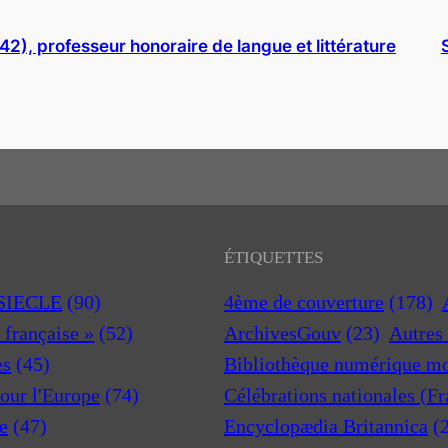
), professeur honoraire de langue et littérature
ÉTIQUETTES
 SIECLE
(90)
4ème de couverture
(178)
a française »
(52)
ArchivesGouv
(23)
Autres 
es
(45)
Bibliothèque numérique m
pour l'Europe
(74)
Célébrations nationales (F
e
(47)
Encyclopædia Britannica
(