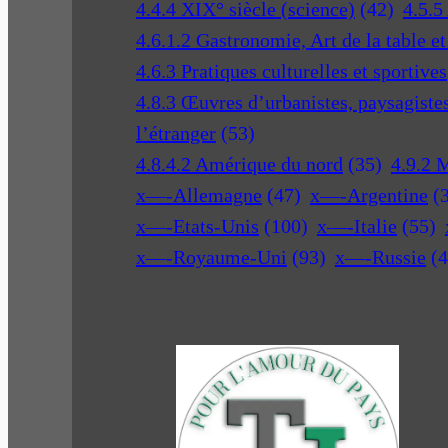
4.4.4 XIX° siècle (science)
(42)
4.5.5
4.6.1.2 Gastronomie, Art de la table e
4.6.3 Pratiques culturelles et sportives
4.8.3 Œuvres d’urbanistes, paysagistes 
l’étranger
(53)
4.8.4.2 Amérique du nord
(35)
4.9.2 
x—-Allemagne
(47)
x—-Argentine
(
x—-Etats-Unis
(100)
x—-Italie
(55)
x—-Royaume-Uni
(93)
x—-Russie
(4