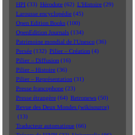
HPI
(33)
Hérodote
(62)
L'Histoire
(29)
Larousse encyclopédie
(45)
Open Edition Books
(100)
OpenEdition Journals
(134)
Patrimoine mondial de l'Unesco
(36)
Persée
(132)
Pilier – Création
(4)
Pilier – Diffusion
(16)
Pilier – Histoire
(36)
Pilier – Représentation
(31)
Presse francophone
(23)
Presse étrangère
(64)
Retronews
(50)
Revue des Deux Mondes (wikisource)
(13)
Traducteur automatique
(66)
Trésors de l'INPI
(33)
Universalis
(86)