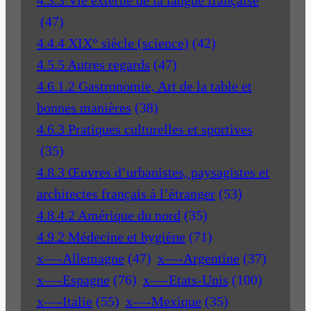
(47)
4.4.4 XIX° siècle (science)
(42)
4.5.5 Autres regards
(47)
4.6.1.2 Gastronomie, Art de la table et
bonnes manières
(38)
4.6.3 Pratiques culturelles et sportives
(35)
4.8.3 Œuvres d’urbanistes, paysagistes et
architectes français à l’étranger
(53)
4.8.4.2 Amérique du nord
(35)
4.9.2 Médecine et hygiène
(71)
x—-Allemagne
(47)
x—-Argentine
(37)
x—-Espagne
(76)
x—-Etats-Unis
(100)
x—-Italie
(55)
x—-Mexique
(35)