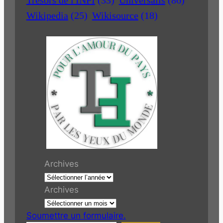
Wikipedia
(25)
Wikisource
(18)
Archives
Archives
Soumettre un formulaire.