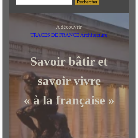
Rechercher
R
e
c
h
A découvrir
e
TRACES DE FRANCE Architecture
r
c
Savoir bâtir et
h
e
r
savoir vivre
« à la française »