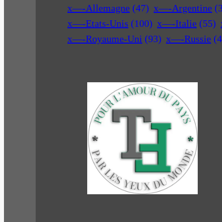
x—-Allemagne
(47)
x—-Argentine
(
x—-Etats-Unis
(100)
x—-Italie
(55)
x—-Royaume-Uni
(93)
x—-Russie
(4