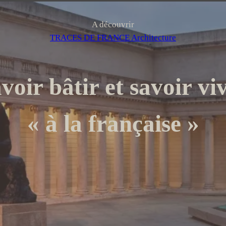
r
A découvrir
TRACES DE FRANCE Architecture
voir bâtir et savoir vi
« à la française »