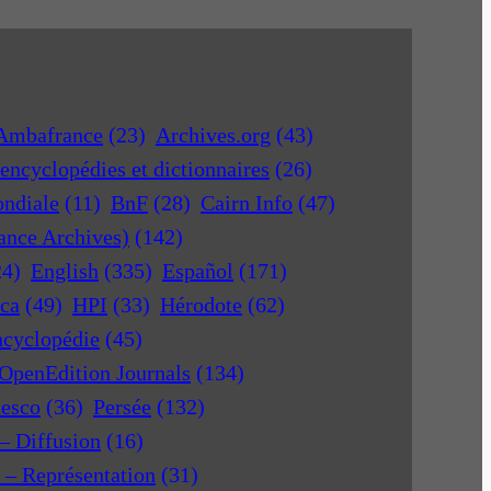
Ambafrance
(23)
Archives.org
(43)
encyclopédies et dictionnaires
(26)
ondiale
(11)
BnF
(28)
Cairn Info
(47)
rance Archives)
(142)
24)
English
(335)
Español
(171)
ica
(49)
HPI
(33)
Hérodote
(62)
ncyclopédie
(45)
OpenEdition Journals
(134)
nesco
(36)
Persée
(132)
 – Diffusion
(16)
r – Représentation
(31)