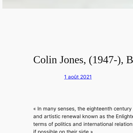
Colin Jones, (1947-), Br
1 août 2021
« In many senses, the eighteenth century 
and artistic renewal known as the Enlight
terms of politics and international relati
if possible on their side »