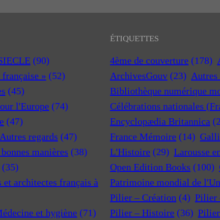
ÉTIQUETTES
 SIECLE
(90)
4ème de couverture
(178)
a française »
(52)
ArchivesGouv
(23)
Autres 
es
(45)
Bibliothèque numérique m
pour l'Europe
(74)
Célébrations nationales (F
e
(47)
Encyclopædia Britannica
(
 Autres regards
(47)
France Mémoire
(14)
Gall
t bonnes manières
(38)
L'Histoire
(29)
Larousse e
(35)
Open Edition Books
(100)
et architectes français à
Patrimoine mondial de l'U
Pilier – Création
(4)
Pilier
Médecine et hygiène
(71)
Pilier – Histoire
(36)
Pilie