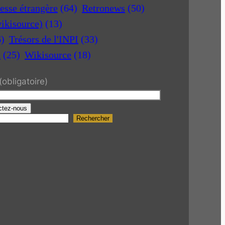
esse étrangère
(64)
Retronews
(50)
ikisource)
(13)
6)
Trésors de l'INPI
(33)
a
(25)
Wikisource
(18)
(obligatoire)
ctez-nous
Rechercher