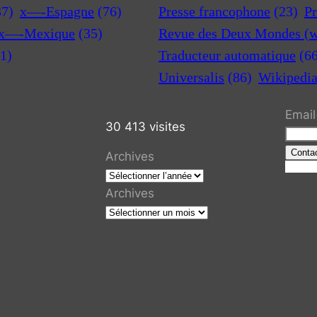
37)
x—-Espagne
(76)
Presse francophone
(23)
Pr
x—-Mexique
(35)
Revue des Deux Mondes (w
1)
Traducteur automatique
(6
Universalis
(86)
Wikipedi
Email
30 413 visites
Conta
Archives
R
e
Archives
c
h
e
r
c
h
e