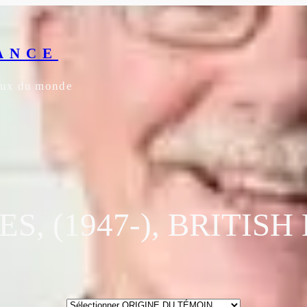
ANCE
yeux du monde
S, (1947-), BRITIS
ORIGINE