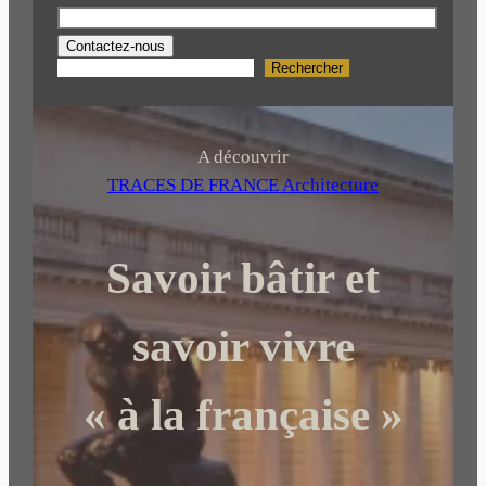
Contactez-nous
Rechercher
R
e
c
h
A découvrir
e
TRACES DE FRANCE Architecture
r
c
Savoir bâtir et
h
e
r
savoir vivre
« à la française »