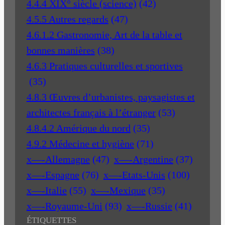
4.4.4 XIX° siècle (science)
(42)
4.5.5 Autres regards
(47)
4.6.1.2 Gastronomie, Art de la table et
bonnes manières
(38)
4.6.3 Pratiques culturelles et sportives
(35)
4.8.3 Œuvres d’urbanistes, paysagistes et
architectes français à l’étranger
(53)
4.8.4.2 Amérique du nord
(35)
4.9.2 Médecine et hygiène
(71)
x—-Allemagne
(47)
x—-Argentine
(37)
x—-Espagne
(76)
x—-Etats-Unis
(100)
x—-Italie
(55)
x—-Mexique
(35)
x—-Royaume-Uni
(93)
x—-Russie
(41)
ÉTIQUETTES