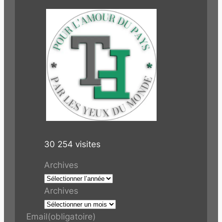
30 254 visites
Archives
Archives
Email
(obligatoire)