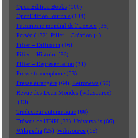
Open Edition Books
(100)
OpenEdition Journals
(134)
Patrimoine mondial de l'Unesco
(36)
Persée
(132)
Pilier – Création
(4)
Pilier – Diffusion
(16)
Pilier – Histoire
(36)
Pilier – Représentation
(31)
Presse francophone
(23)
Presse étrangère
(64)
Retronews
(50)
Revue des Deux Mondes (wikisource)
(13)
Traducteur automatique
(66)
Trésors de l'INPI
(33)
Universalis
(86)
Wikipedia
(25)
Wikisource
(18)