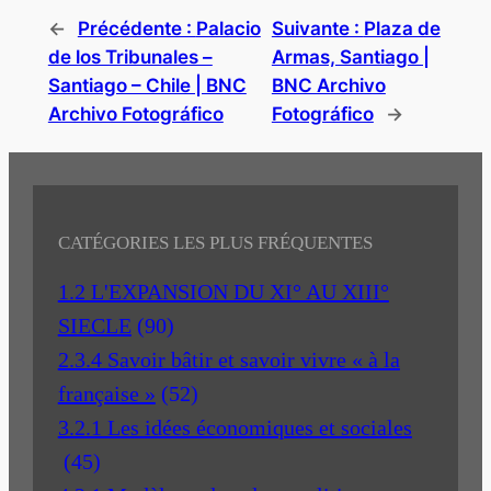
←
Précédente :
Palacio
Suivante :
Plaza de
de los Tribunales –
Armas, Santiago |
Santiago – Chile | BNC
BNC Archivo
Archivo Fotográfico
Fotográfico
→
CATÉGORIES LES PLUS FRÉQUENTES
1.2 L'EXPANSION DU XI° AU XIII°
SIECLE
(90)
2.3.4 Savoir bâtir et savoir vivre « à la
française »
(52)
3.2.1 Les idées économiques et sociales
(45)