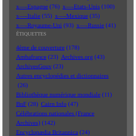
x—-Espagne
(76)
x—-Etats-Unis
(100)
x—-Italie
(55)
x—-Mexique
(35)
x—-Royaume-Uni
(93)
x—-Russie
(41)
ÉTIQUETTES
4ème de couverture
(178)
Ambafrance
(23)
Archives.org
(43)
ArchivesGouv
(23)
Autres encyclopédies et dictionnaires
(26)
Bibliothèque numérique mondiale
(11)
BnF
(28)
Cairn Info
(47)
Célébrations nationales (France
Archives)
(142)
Encyclopædia Britannica
(24)