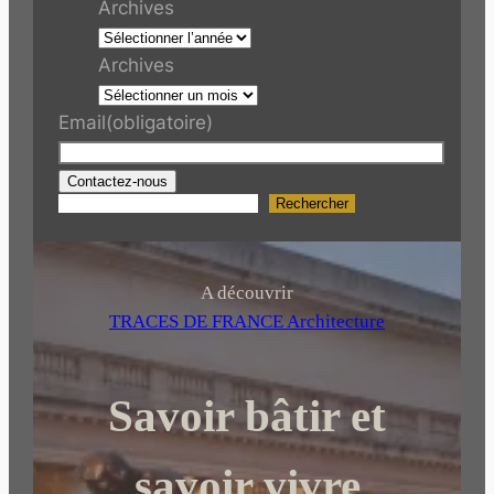
Archives
Archives
Email
(obligatoire)
Contactez-nous
Rechercher
R
e
c
h
A découvrir
e
TRACES DE FRANCE Architecture
r
c
Savoir bâtir et
h
e
r
savoir vivre