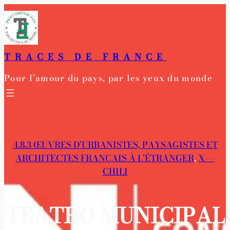
Aller
au
contenu
TRACES DE FRANCE
Pour l’amour du pays, par les yeux du monde
4.8.3 ŒUVRES D’URBANISTES, PAYSAGISTES ET
ARCHITECTES FRANÇAIS À L’ÉTRANGER
, 
X—-
CHILI
TEATRO MUNICIPAL