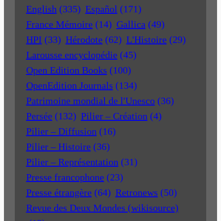
English
(335)
Español
(171)
France Mémoire
(14)
Gallica
(49)
HPI
(33)
Hérodote
(62)
L'Histoire
(29)
Larousse encyclopédie
(45)
Open Edition Books
(100)
OpenEdition Journals
(134)
Patrimoine mondial de l'Unesco
(36)
Persée
(132)
Pilier – Création
(4)
Pilier – Diffusion
(16)
Pilier – Histoire
(36)
Pilier – Représentation
(31)
Presse francophone
(23)
Presse étrangère
(64)
Retronews
(50)
Revue des Deux Mondes (wikisource)