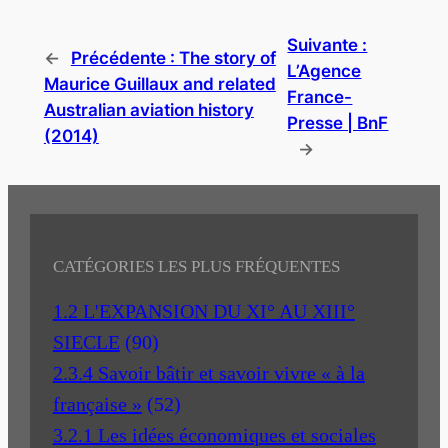
Suivante :
←
Précédente :
The story of
L’Agence
Maurice Guillaux and related
France-
Australian aviation history
Presse | BnF
(2014)
→
CATÉGORIES LES PLUS FRÉQUENTES
1.2 L'EXPANSION DU XI° AU XIII°
SIECLE
(90)
2.3.4 Savoir bâtir et savoir vivre « à la
française »
(52)
3.2.1 Les idées économiques et sociales