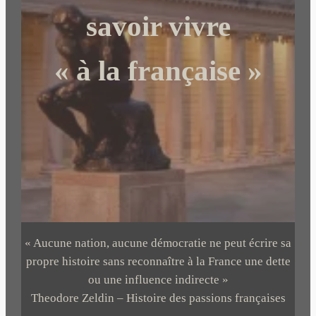
r
savoir vivre
« à la française »
« Aucune nation, aucune démocratie ne peut écrire sa
propre histoire sans reconnaître à la France une dette
ou une influence indirecte »
Theodore Zeldin – Histoire des passions françaises