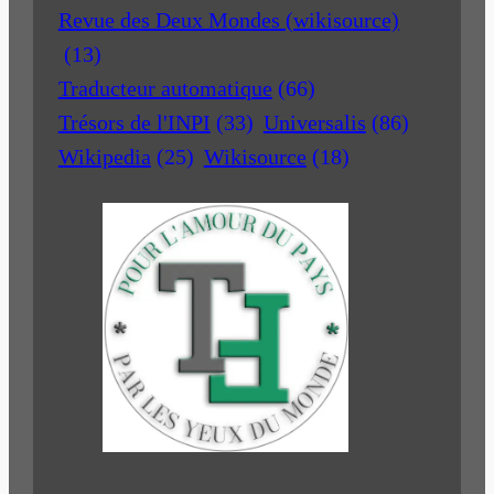
Revue des Deux Mondes (wikisource)
(13)
Traducteur automatique
(66)
Trésors de l'INPI
(33)
Universalis
(86)
Wikipedia
(25)
Wikisource
(18)