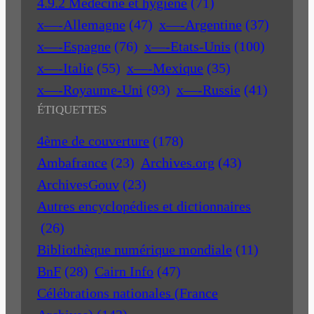
4.9.2 Médecine et hygiène
(71)
x—-Allemagne
(47)
x—-Argentine
(37)
x—-Espagne
(76)
x—-Etats-Unis
(100)
x—-Italie
(55)
x—-Mexique
(35)
x—-Royaume-Uni
(93)
x—-Russie
(41)
ÉTIQUETTES
4ème de couverture
(178)
Ambafrance
(23)
Archives.org
(43)
ArchivesGouv
(23)
Autres encyclopédies et dictionnaires
(26)
Bibliothèque numérique mondiale
(11)
BnF
(28)
Cairn Info
(47)
Célébrations nationales (France