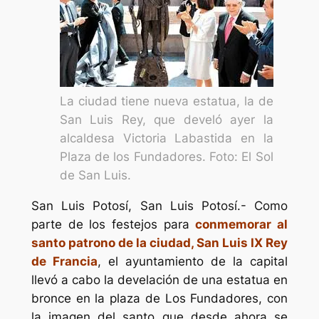
La ciudad tiene nueva estatua, la de
San Luis Rey, que develó ayer la
alcaldesa Victoria Labastida en la
Plaza de los Fundadores. Foto: El Sol
de San Luis.
San Luis Potosí, San Luis Potosí.- Como
parte de los festejos para
conmemorar al
santo patrono de la ciudad, San Luis IX Rey
de Francia
, el ayuntamiento de la capital
llevó a cabo la develación de una estatua en
bronce en la plaza de Los Fundadores, con
la imagen del santo que desde ahora se