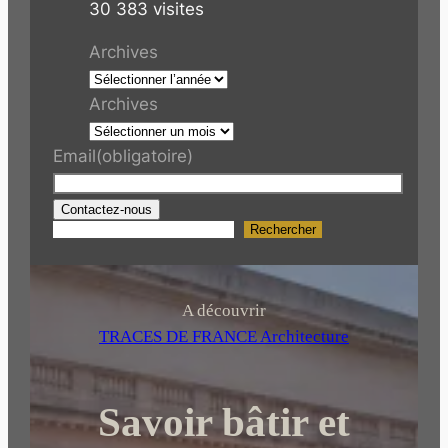
30 383 visites
Archives
Archives
Email
(obligatoire)
Contactez-nous
Rechercher
R
e
c
h
A découvrir
e
TRACES DE FRANCE Architecture
r
c
Savoir bâtir et
h
e