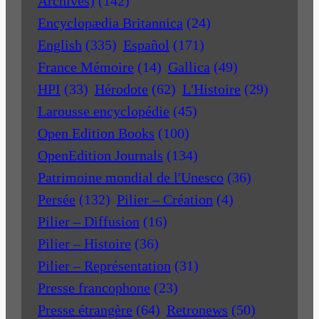
Archives)
(142)
Encyclopædia Britannica
(24)
English
(335)
Español
(171)
France Mémoire
(14)
Gallica
(49)
HPI
(33)
Hérodote
(62)
L'Histoire
(29)
Larousse encyclopédie
(45)
Open Edition Books
(100)
OpenEdition Journals
(134)
Patrimoine mondial de l'Unesco
(36)
Persée
(132)
Pilier – Création
(4)
Pilier – Diffusion
(16)
Pilier – Histoire
(36)
Pilier – Représentation
(31)
Presse francophone
(23)
Presse étrangère
(64)
Retronews
(50)