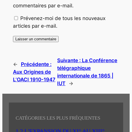
commentaires par e-mail.
Prévenez-moi de tous les nouveaux
articles par e-mail.
Suivante :
La Conférence
←
Précédente :
télégraphique
Aux Origines de
internationale de 1865 |
L’OACI 1910-1947
IUT
→
CATÉGORIES LES PLUS FRÉQUENTES
1.2 L'EXPANSION DU XI° AU XIII°