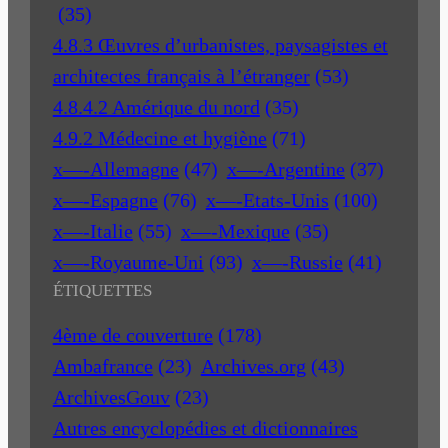
(35)
4.8.3 Œuvres d’urbanistes, paysagistes et
architectes français à l’étranger
(53)
4.8.4.2 Amérique du nord
(35)
4.9.2 Médecine et hygiène
(71)
x—-Allemagne
(47)
x—-Argentine
(37)
x—-Espagne
(76)
x—-Etats-Unis
(100)
x—-Italie
(55)
x—-Mexique
(35)
x—-Royaume-Uni
(93)
x—-Russie
(41)
ÉTIQUETTES
4ème de couverture
(178)
Ambafrance
(23)
Archives.org
(43)
ArchivesGouv
(23)
Autres encyclopédies et dictionnaires