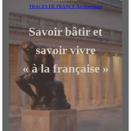
e
TRACES DE FRANCE Architecture
r
c
Savoir bâtir et
h
e
r
savoir vivre
« à la française »