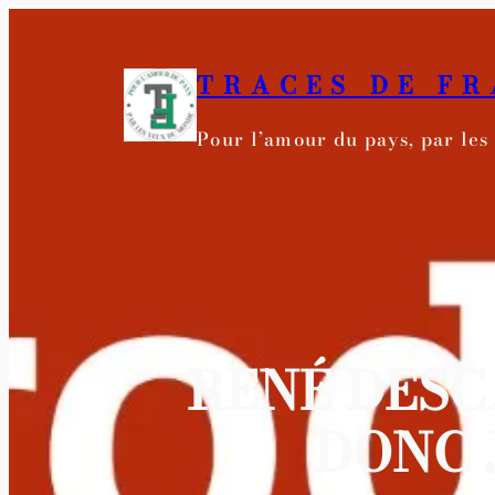
Aller
au
TRACES DE F
contenu
Pour l’amour du pays, par le
RENÉ DESCA
DONC 