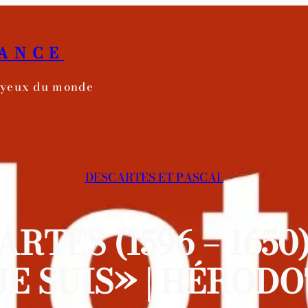
RANCE
s yeux du monde
DESCARTES ET PASCAL
RTES (1596 – 1650)
JE SUIS» | HÉRODO