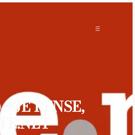
 «JE PENSE,
TE.NET