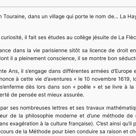
 Touraine, dans un village qui porte le nom de… La Hay
curiosité, il fait ses études au collège jésuite de La Flè
e lance dans la vie parisienne sitôt sa licence de droi
 dont il a pleinement conscience, il se montre bon séduct
e Ans, il s’engage dans différentes armées d’Europe et
enonce à cette vie d’aventures « le 10 novembre 1619, l
’enferme dès lors dans son « poêle » et se livre à la 
iberté de pensée est mieux assurée.
 par ses nombreuses lettres et ses travaux mathématique
teur de la philosophie moderne et d’une méthode de r
ns exagération à la culture française). C’est ainsi qu’il
scours de la Méthode pour bien conduire sa raison et che