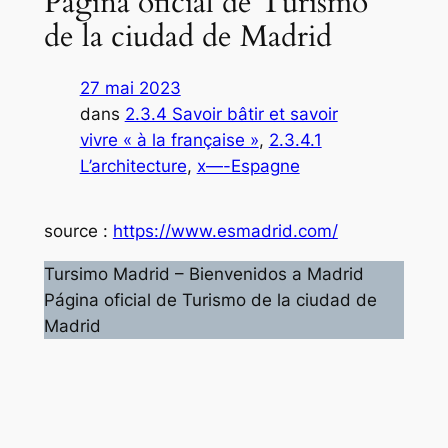
Página oficial de Turismo
de la ciudad de Madrid
27 mai 2023
dans
2.3.4 Savoir bâtir et savoir
vivre « à la française »
, 
2.3.4.1
L’architecture
, 
x—-Espagne
source :
https://www.esmadrid.com/
Tursimo Madrid – Bienvenidos a Madrid
Página oficial de Turismo de la ciudad de
Madrid