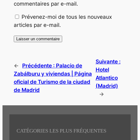
commentaires par e-mail.
Prévenez-moi de tous les nouveaux
articles par e-mail.
Suivante :
←
Précédente :
Palacio de
Hotel
Zabálburu y viviendas | Página
Atlantico
oficial de Turismo de la ciudad
(Madrid)
de Madrid
→
CATÉGORIES LES PLUS FRÉQUENTES