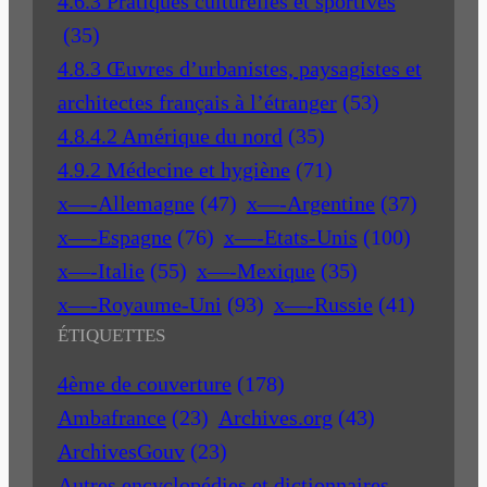
4.6.3 Pratiques culturelles et sportives
(35)
4.8.3 Œuvres d’urbanistes, paysagistes et
architectes français à l’étranger
(53)
4.8.4.2 Amérique du nord
(35)
4.9.2 Médecine et hygiène
(71)
x—-Allemagne
(47)
x—-Argentine
(37)
x—-Espagne
(76)
x—-Etats-Unis
(100)
x—-Italie
(55)
x—-Mexique
(35)
x—-Royaume-Uni
(93)
x—-Russie
(41)
ÉTIQUETTES
4ème de couverture
(178)
Ambafrance
(23)
Archives.org
(43)
ArchivesGouv
(23)
Autres encyclopédies et dictionnaires