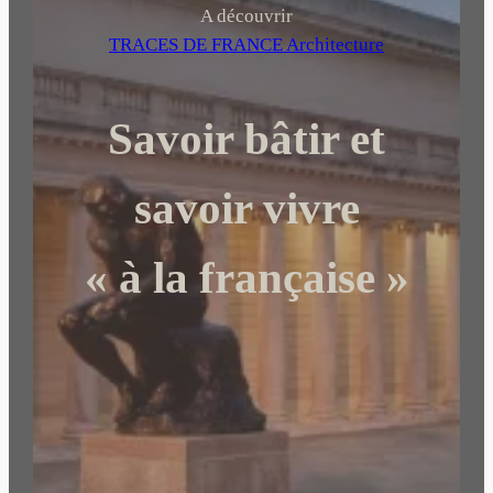
h
A découvrir
e
TRACES DE FRANCE Architecture
r
c
Savoir bâtir et
h
e
r
savoir vivre
« à la française »