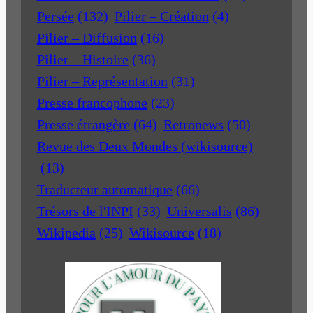
Persée
(132)
Pilier – Création
(4)
Pilier – Diffusion
(16)
Pilier – Histoire
(36)
Pilier – Représentation
(31)
Presse francophone
(23)
Presse étrangère
(64)
Retronews
(50)
Revue des Deux Mondes (wikisource)
(13)
Traducteur automatique
(66)
Trésors de l'INPI
(33)
Universalis
(86)
Wikipedia
(25)
Wikisource
(18)