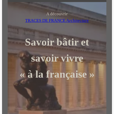
e
c
h
A découvrir
e
TRACES DE FRANCE Architecture
r
c
Savoir bâtir et
h
e
r
savoir vivre
« à la française »