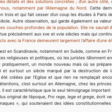
es détails et des solutions concrètes ; d’un autre côté,
 nous, notamment par l’Allemagne du Nord.
Cette derni
 trois et qui fait cesser d’un coup les études à Paris
cle. Autre observation, qui garde également sa valeur 
e les couches profondes de la population. Elle ne saurait
itue précisément aux xve et xvie siècles mais qui contin
cts avec la France demeurent largement l’affaire d’une éli
e, est en Scandinavie, notamment en Suède, comme en Fr
es religieuses et politiques, où les juristes tâtonnent 
t et pratiquement, un monde nouveau mais où se prépa
 et surtout un siècle marqué par la destruction de la 
été créées par l’Eglise et que rien ne remplaçait encor
tentions, c’est surtout en Allemagne, chez les princes 
. Il est caractéristique que le seul témoignage important
plus original de l’époque,
Pro rege, lege et grege
, écrit v
maques », qui soutenaient des idées constitutionnelles