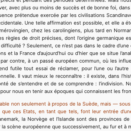
s précis et pendant des périodes déterminées. Mais nou
ver, avec plus ou moins de succès et de bonne foi, dans 
luence prétendue exercée par les civilisations Scandinaves
identale. Une telle affirmation est possible, et elle a été
 mérovingien, chez les carolingiens, plus tard en Norm
es règles de droit précises, dont l’origine germanique es
difficulté ? Seulement, ce n’est pas dans le cadre d’une c
s et la France d’aujourd’hui ou d’hier que se situe l’an
, par contre, à un passé européen commun, où les influ
rend futile tout essai de réclamer, pour l’une ou l’aut
ionnelle. Il vaut mieux le reconnaître : il existe, dans l’
onté de s’entendre et de se comprendre : l’indivision. No
our nous en tenir aux époques qui connaissent les front
alable non seulement à propos de la Suède, mais — sou
 que ces Etats, en tant que tels, font leur entrée d’une
anemark, la Norvège et l’Islande sont des provinces de l
sur la scène européenne que successivement, au fur et à