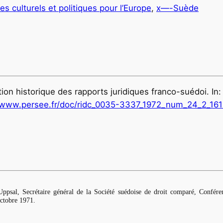
es culturels et politiques pour l’Europe
, 
x—-Suède
tion historique des rapports juridiques franco-suédoi. In
www.persee.fr/doc/ridc_0035-3337_1972_num_24_2_16
sal, Secrétaire général de la Société suédoise de droit comparé, Conféren
octobre 1971.