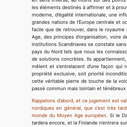
en sens inverse, au moins sur des point
les éléments destinés à affirmer et à prou
moderne, d’égalité internationale, une inf
grandes nations de l’Europe centrale et occ
facile que de retrouver, dans le royaume
Age, des principes d’organisation, voire d
institutions Scandinaves se constate sans 
pays du Nord tels que nous les connaisson
de solutions concrètes. Ils appartiennent
mêlent et s’entrelacent d’une façon qui 
propriété exclusive, soit priorité incondit
cette véritable pierre de touche de la vol
passé commun mais lointain et ténébreux p
Rappelons d’abord, et ce jugement est v
nordiques en général, que c’est très tard
monde du Moyen Age européen
. Si le D
tardera encore, et la Finlande n’entrera 