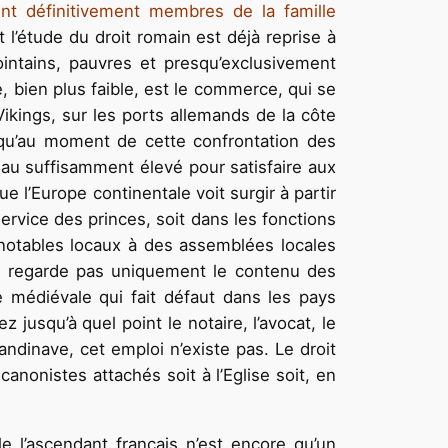
t définitivement membres de la famille
et l’étude du droit romain est déjà reprise à
ointains, pauvres et presqu’exclusivement
e, bien plus faible, est le commerce, qui se
Vikings, sur les ports allemands de la côte
r qu’au moment de cette confrontation des
eau suffisamment élevé pour satisfaire aux
 l’Europe continentale voit surgir à partir
service des princes, soit dans les fonctions
s notables locaux à des assemblées locales
ne regarde pas uniquement le contenu des
e médiévale qui fait défaut dans les pays
jusqu’à quel point le notaire, l’avocat, le
andinave, cet emploi n’existe pas. Le droit
nonistes attachés soit à l’Eglise soit, en
le l’ascendant français n’est encore qu’un