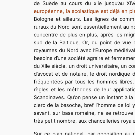
de Suède au cours du xiie jusqu’au XIV
européenne, la scolastique est déjà en pl
Bologne et ailleurs. Les lignes de commu
ruraux du Nord sont essentiellement au nomb
concentre de plus en plus, après les migra
sud de la Baltique. Or, du point de vue 
royaumes du Nord avec l’Europe médiévale,
besoins d’une société agraire et fermement
du XIIe siècle, un droit universitaire, un 
d’avocat et de notaire, le droit nordique
fréquentées par tous les hommes libres.
règles et les méthodes de leur applicati
Scandinaves. Qu’on pense un instant à la l
clerc de la basoche, bref l’homme de loi y
savant, sur base romaine, ne se retrouve 
très petit nombre, aux chancelleries royal
Sur ce plan national, par opposition au p