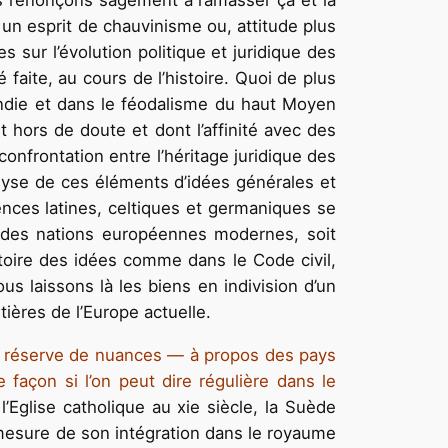
s renonçons sagement à ramasser çà et là
un esprit de chauvinisme ou, attitude plus
 sur l’évolution politique et juridique des
 faite, au cours de l’histoire. Quoi de plus
andie et dans le féodalisme du haut Moyen
t hors de doute et dont l’affinité avec des
onfrontation entre l’héritage juridique des
alyse de ces éléments d’idées générales et
ences latines, celtiques et germaniques se
re des nations européennes modernes, soit
histoire des idées comme dans le Code civil,
us laissons là les biens en indivision d’un
ières de l’Europe actuelle.
s réserve de nuances — à propos des pays
 façon si l’on peut dire régulière dans le
’Eglise catholique au xie siècle, la Suède
 mesure de son intégration dans le royaume