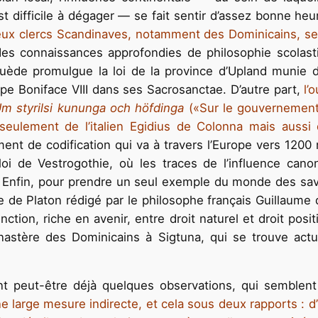
est difficile à dégager — se fait sentir d’assez bonne he
ux clercs Scandinaves, notamment des Dominicains, se d
des connaissances approfondies de philosophie scolasti
Suède promulgue la loi de la province d’Upland munie d
pe Boniface VIII dans ses Sacrosanctae. D’autre part,
l’
m styrilsi kununga och höfdinga
(«Sur le gouvernement 
n seulement de l’italien Egidius de Colonna mais aussi 
t de codification qui va à travers l’Europe vers 1200
i de Vestrogothie, où les traces de l’influence cano
l. Enfin, pour prendre un seul exemple du monde des sa
 de Platon rédigé par le philosophe français Guillaume
nction, riche en avenir, entre droit naturel et droit posi
onastère des Dominicains à Sigtuna, qui se trouve actue
peut-être déjà quelques observations, qui semblent d
e large mesure indirecte, et cela sous deux rapports : d’un