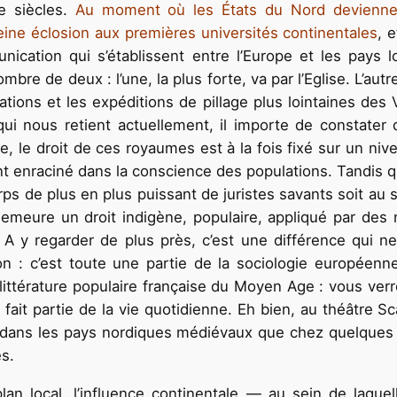
e siècles.
Au moment où les États du Nord deviennen
eine éclosion aux premières universités continentales
, 
nication qui s’établissent entre l’Europe et les pays l
re de deux : l’une, la plus forte, va par l’Eglise. L’autr
tions et les expéditions de pillage plus lointaines des 
qui nous retient actuellement, il importe de constate
 le droit de ces royaumes est à la fois fixé sur un niv
 enraciné dans la conscience des populations. Tandis que
corps de plus en plus puissant de juristes savants soit au 
 demeure un droit indigène, populaire, appliqué par de
 A y regarder de plus près, c’est une différence qui 
on : c’est toute une partie de la sociologie européenn
ittérature populaire française du Moyen Age : vous verrez 
 fait partie de la vie quotidienne. Eh bien, au théâtre Sc
dans les pays nordiques médiévaux que chez quelques ca
es.
lan local, l’influence continentale — au sein de laquel