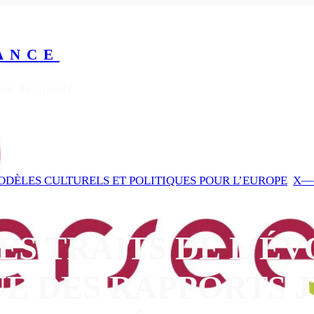
ANCE
yeux du monde
MODÈLES CULTURELS ET POLITIQUES POUR L’EUROPE
, 
X—
S TRAITS DE L’É
E DES RAPPORTS 