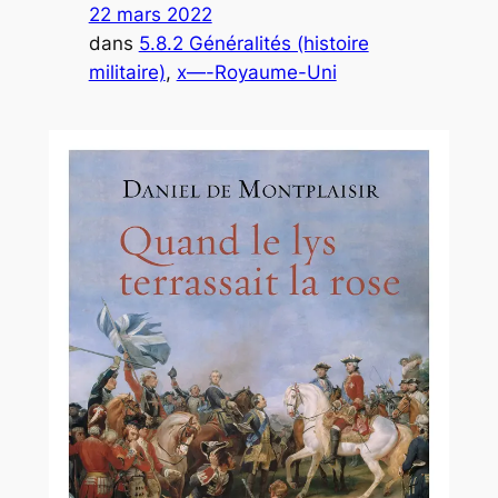
22 mars 2022
dans
5.8.2 Généralités (histoire
militaire)
, 
x—-Royaume-Uni