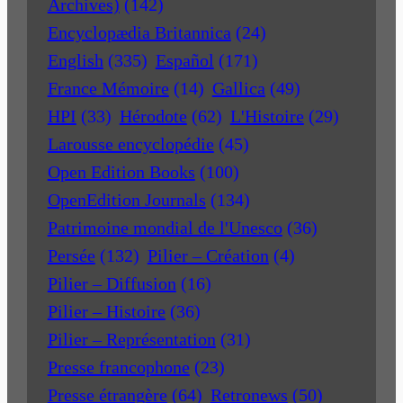
Archives)
(142)
Encyclopædia Britannica
(24)
English
(335)
Español
(171)
France Mémoire
(14)
Gallica
(49)
HPI
(33)
Hérodote
(62)
L'Histoire
(29)
Larousse encyclopédie
(45)
Open Edition Books
(100)
OpenEdition Journals
(134)
Patrimoine mondial de l'Unesco
(36)
Persée
(132)
Pilier – Création
(4)
Pilier – Diffusion
(16)
Pilier – Histoire
(36)
Pilier – Représentation
(31)
Presse francophone
(23)
Presse étrangère
(64)
Retronews
(50)