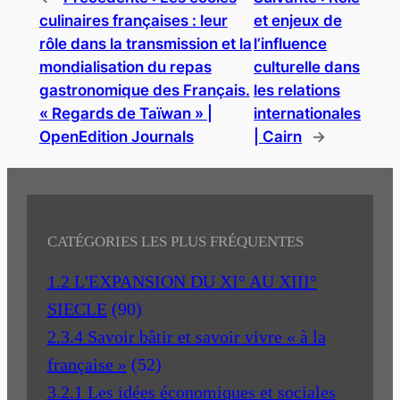
culinaires françaises : leur
et enjeux de
rôle dans la transmission et la
l’influence
mondialisation du repas
culturelle dans
gastronomique des Français.
les relations
« Regards de Taïwan » |
internationales
OpenEdition Journals
| Cairn
→
CATÉGORIES LES PLUS FRÉQUENTES
1.2 L'EXPANSION DU XI° AU XIII°
SIECLE
(90)
2.3.4 Savoir bâtir et savoir vivre « à la
française »
(52)
3.2.1 Les idées économiques et sociales