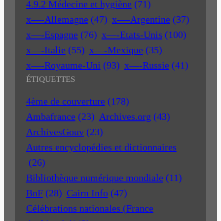
4.9.2 Médecine et hygiène
(71)
x—-Allemagne
(47)
x—-Argentine
(37)
x—-Espagne
(76)
x—-Etats-Unis
(100)
x—-Italie
(55)
x—-Mexique
(35)
x—-Royaume-Uni
(93)
x—-Russie
(41)
ÉTIQUETTES
4ème de couverture
(178)
Ambafrance
(23)
Archives.org
(43)
ArchivesGouv
(23)
Autres encyclopédies et dictionnaires
(26)
Bibliothèque numérique mondiale
(11)
BnF
(28)
Cairn Info
(47)
Célébrations nationales (France