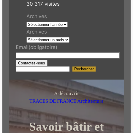
30 317 visites
Archives
Archives
Email
(obligatoire)
Contactez-nous
Rechercher
R
e
c
h
A découvrir
e
TRACES DE FRANCE Architecture
r
c
Savoir bâtir et
h
e