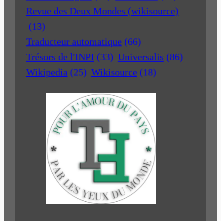
Revue des Deux Mondes (wikisource)
(13)
Traducteur automatique
(66)
Trésors de l'INPI
(33)
Universalis
(86)
Wikipedia
(25)
Wikisource
(18)