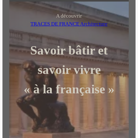
c
h
A découvrir
e
TRACES DE FRANCE Architecture
r
c
Savoir bâtir et
h
e
r
savoir vivre
« à la française »