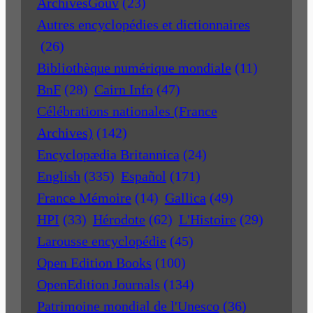
ArchivesGouv
(23)
Autres encyclopédies et dictionnaires
(26)
Bibliothèque numérique mondiale
(11)
BnF
(28)
Cairn Info
(47)
Célébrations nationales (France
Archives)
(142)
Encyclopædia Britannica
(24)
English
(335)
Español
(171)
France Mémoire
(14)
Gallica
(49)
HPI
(33)
Hérodote
(62)
L'Histoire
(29)
Larousse encyclopédie
(45)
Open Edition Books
(100)
OpenEdition Journals
(134)
Patrimoine mondial de l'Unesco
(36)