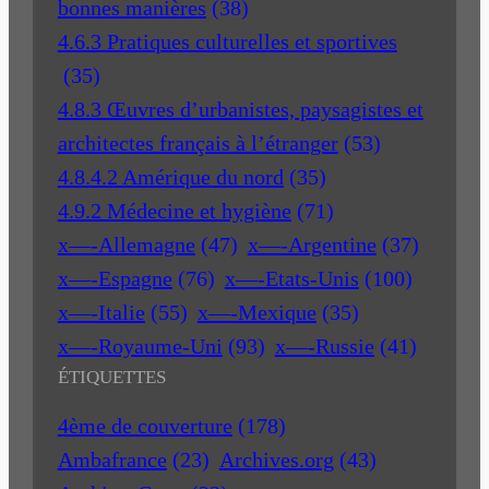
bonnes manières
(38)
4.6.3 Pratiques culturelles et sportives
(35)
4.8.3 Œuvres d’urbanistes, paysagistes et
architectes français à l’étranger
(53)
4.8.4.2 Amérique du nord
(35)
4.9.2 Médecine et hygiène
(71)
x—-Allemagne
(47)
x—-Argentine
(37)
x—-Espagne
(76)
x—-Etats-Unis
(100)
x—-Italie
(55)
x—-Mexique
(35)
x—-Royaume-Uni
(93)
x—-Russie
(41)
ÉTIQUETTES
4ème de couverture
(178)
Ambafrance
(23)
Archives.org
(43)