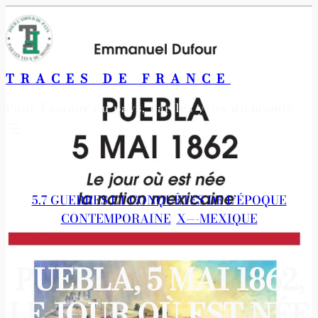
Aller
au
contenu
TRACES DE FRANCE
Pour l’amour du pays, par les yeux du monde
5.7 GUERRES ET CONQUÊTES DE L’ÉPOQUE
CONTEMPORAINE
, 
X—-MEXIQUE
PUEBLA, 5 MAI 1862,
LE JOUR OÙ EST NÉE