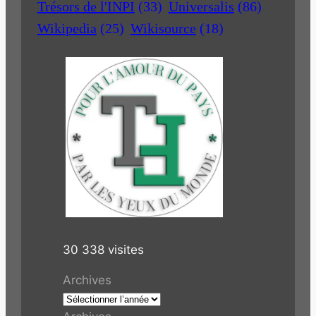
Trésors de l'INPI
(33)
Universalis
(86)
Wikipedia
(25)
Wikisource
(18)
30 338 visites
Archives