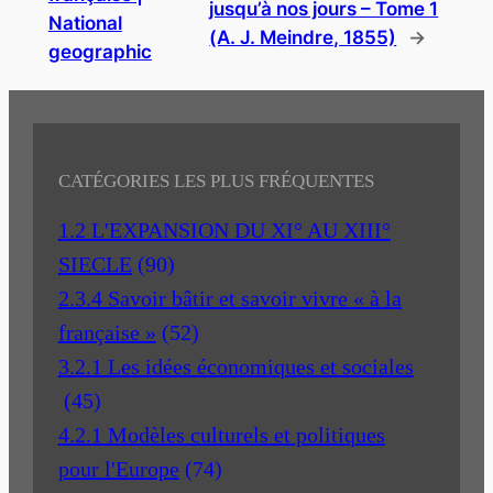
jusqu’à nos jours – Tome 1
National
(A. J. Meindre, 1855)
→
geographic
CATÉGORIES LES PLUS FRÉQUENTES
1.2 L'EXPANSION DU XI° AU XIII°
SIECLE
(90)
2.3.4 Savoir bâtir et savoir vivre « à la
française »
(52)
3.2.1 Les idées économiques et sociales
(45)
4.2.1 Modèles culturels et politiques
pour l'Europe
(74)