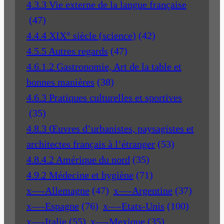
4.3.3 Vie externe de la langue française
(47)
4.4.4 XIX° siècle (science)
(42)
4.5.5 Autres regards
(47)
4.6.1.2 Gastronomie, Art de la table et
bonnes manières
(38)
4.6.3 Pratiques culturelles et sportives
(35)
4.8.3 Œuvres d’urbanistes, paysagistes et
architectes français à l’étranger
(53)
4.8.4.2 Amérique du nord
(35)
4.9.2 Médecine et hygiène
(71)
x—-Allemagne
(47)
x—-Argentine
(37)
x—-Espagne
(76)
x—-Etats-Unis
(100)
x—-Italie
(55)
x—-Mexique
(35)