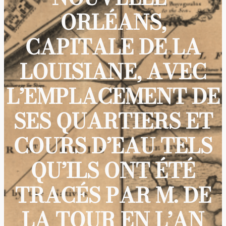
ORLÉANS,
CAPITALE DE LA
LOUISIANE, AVEC
L’EMPLACEMENT DE
SES QUARTIERS ET
COURS D’EAU TELS
QU’ILS ONT ÉTÉ
TRACÉS PAR M. DE
LA TOUR EN L’AN