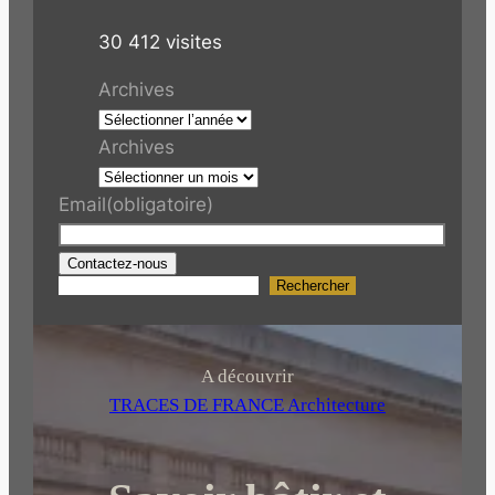
30 412 visites
Archives
Archives
Email
(obligatoire)
Contactez-nous
Rechercher
R
e
c
h
A découvrir
e
TRACES DE FRANCE Architecture
r
c
h