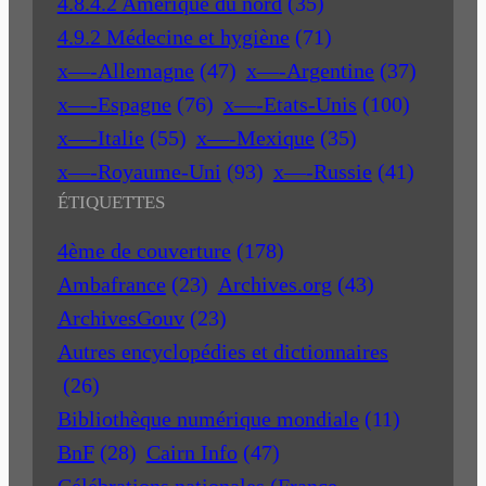
4.8.4.2 Amérique du nord
(35)
4.9.2 Médecine et hygiène
(71)
x—-Allemagne
(47)
x—-Argentine
(37)
x—-Espagne
(76)
x—-Etats-Unis
(100)
x—-Italie
(55)
x—-Mexique
(35)
x—-Royaume-Uni
(93)
x—-Russie
(41)
ÉTIQUETTES
4ème de couverture
(178)
Ambafrance
(23)
Archives.org
(43)
ArchivesGouv
(23)
Autres encyclopédies et dictionnaires
(26)
Bibliothèque numérique mondiale
(11)
BnF
(28)
Cairn Info
(47)
Célébrations nationales (France