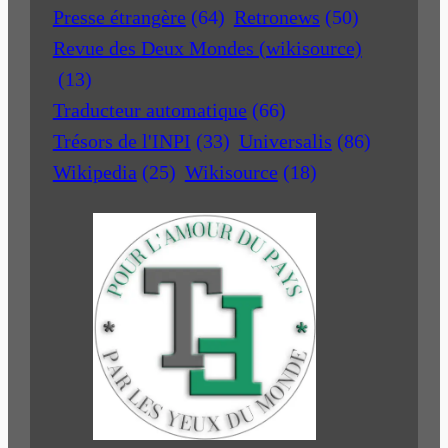
Presse étrangère
(64)
Retronews
(50)
Revue des Deux Mondes (wikisource)
(13)
Traducteur automatique
(66)
Trésors de l'INPI
(33)
Universalis
(86)
Wikipedia
(25)
Wikisource
(18)