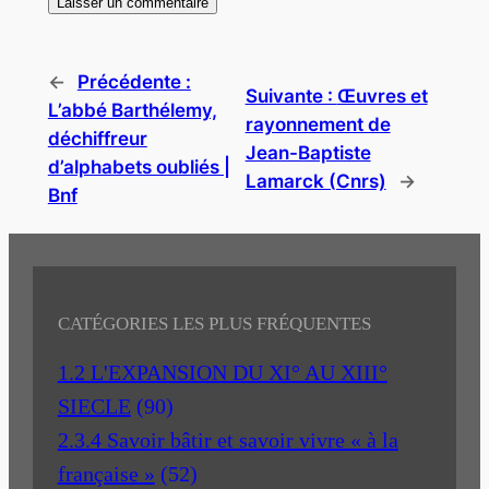
←
Précédente :
Suivante :
Œuvres et
L’abbé Barthélemy,
rayonnement de
déchiffreur
Jean-Baptiste
d’alphabets oubliés |
Lamarck (Cnrs)
→
Bnf
CATÉGORIES LES PLUS FRÉQUENTES
1.2 L'EXPANSION DU XI° AU XIII°
SIECLE
(90)
2.3.4 Savoir bâtir et savoir vivre « à la
française »
(52)