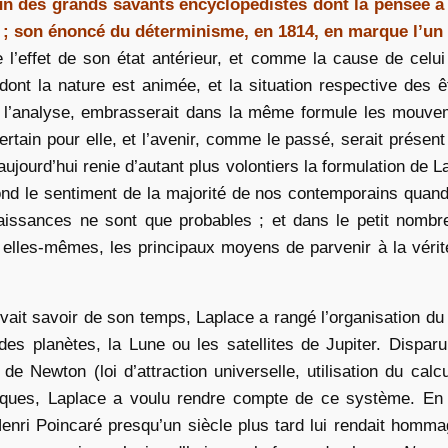
’un des grands savants encyclopédistes dont la pensée a
e ; son énoncé du déterminisme, en 1814, en marque l’un
 l’effet de son état antérieur, et comme la cause de celui 
dont la nature est animée, et la situation respective des êt
l’analyse, embrasserait dans la même formule les mouvem
ertain pour elle, et l’avenir, comme le passé, serait présen
 aujourd’hui renie d’autant plus volontiers la formulation de 
nd le sentiment de la majorité de nos contemporains quand il
aissances ne sont que probables ; et dans le petit nomb
lles-mêmes, les principaux moyens de parvenir à la vérité, 
ait savoir de son temps, Laplace a rangé l’organisation du 
des planètes, la Lune ou les satellites de Jupiter. Dispa
Newton (loi d’attraction universelle, utilisation du calcul 
miques, Laplace a voulu rendre compte de ce système. En 
nri Poincaré presqu’un siècle plus tard lui rendait hommag