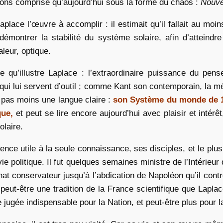
ons comprise qu’aujourd’hui sous la forme du chaos :
Nouve
aplace l’œuvre à accomplir : il estimait qu’il fallait au m
démontrer la stabilité du système solaire, afin d’atteind
aleur, optique.
te qu’illustre Laplace : l’extraordinaire puissance du pen
qui lui servent d’outil ; comme Kant son contemporain, la mé
 pas moins une langue claire :
son Système du monde de 1
que,
et peut se lire encore aujourd’hui avec plaisir et inté
laire.
nce utile à la seule connaissance, ses disciples, et le plus
 vie politique. Il fut quelques semaines ministre de l’Intéri
t conservateur jusqu’à l’abdication de Napoléon qu’il contres
 peut-être une tradition de la France scientifique que Lap
 jugée indispensable pour la Nation, et peut-être plus pour la 