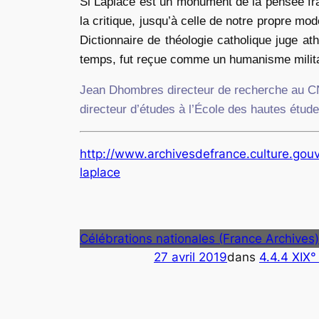
Si Laplace est un monument de la pensée fra
la critique, jusqu’à celle de notre propre mode
Dictionnaire de théologie catholique juge at
temps, fut reçue comme un humanisme milita
Jean Dhombres directeur de recherche au 
directeur d’études à l’École des hautes étud
http://www.archivesdefrance.culture.gouv.
laplace
Célébrations nationales (France Archives)
27 avril 2019
dans
4.4.4 XIX°