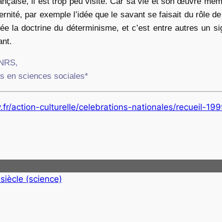
nçaise, il est trop peu visité. Car sa vie et son œuvre mêm
rnité, par exemple l’idée que le savant se faisait du rôle de 
hée la doctrine du déterminisme, et c’est entre autres un 
nt.
CNRS,
es en sciences sociales*
fr/action-culturelle/celebrations-nationales/recueil-1
 siècle (science)