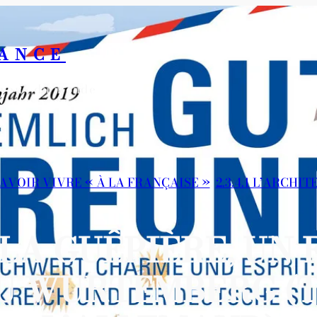
RANCE
s yeux du monde
 SAVOIR VIVRE « À LA FRANÇAISE »
, 
2.3.4.1 L’ARCHI
 LA GUÊPIÈRE, UN
U WURTEMBERG (