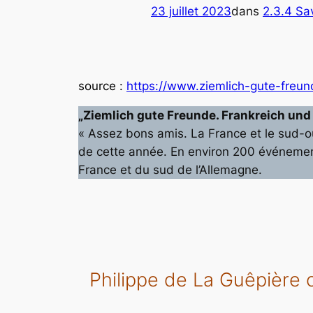
23 juillet 2023
dans
2.3.4 Sav
source
:
https://www.ziemlich-gute-freun
„Ziemlich gute Freunde. Frankreich un
« Assez bons amis. La France et le sud-ou
de cette année. En environ 200 événements
France et du sud de l’Allemagne.
Philippe de La Guêpière c