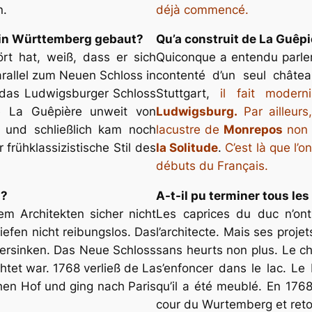
n.
déjà commencé.
 in Württemberg gebaut?
Qu’a construit de La Guêp
t hat, weiß, dass er sich
Quiconque a entendu parler 
arallel zum Neuen Schloss in
contenté d’un seul châte
n das Ludwigsburger Schloss
Stuttgart,
il fait moder
e La Guêpière unweit von
Ludwigsburg.
Par ailleurs
und schließlich kam noch
lacustre de
Monrepos
non 
 frühklassizistische Stil des
la Solitude
.
C’est là que l’
débuts du Français.
n?
A-t-il pu terminer tous le
 Architekten sicher nicht
Les caprices du duc n’ont
iefen nicht reibungslos. Das
l’architecte. Mais ses proje
ersinken. Das Neue Schloss
sans heurts non plus. Le c
htet war. 1768 verließ de La
s’enfoncer dans le lac. Le
hen Hof und ging nach Paris
qu’il a été meublé. En 1768
cour du Wurtemberg et reto