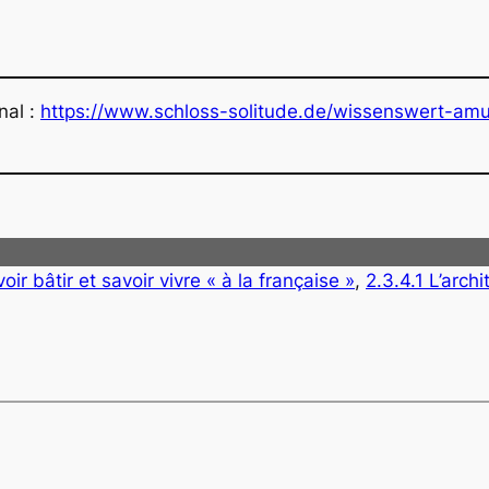
nal :
https://www.schloss-solitude.de/wissenswert-amue
oir bâtir et savoir vivre « à la française »
, 
2.3.4.1 L’archi