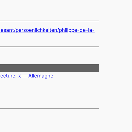
sant/persoenlichkeiten/philippe-de-la-
tecture
, 
x—-Allemagne