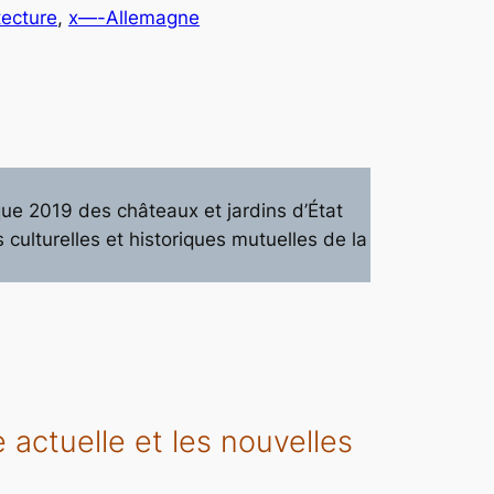
tecture
, 
x—-Allemagne
que 2019 des châteaux et jardins d’État
culturelles et historiques mutuelles de la
actuelle et les nouvelles