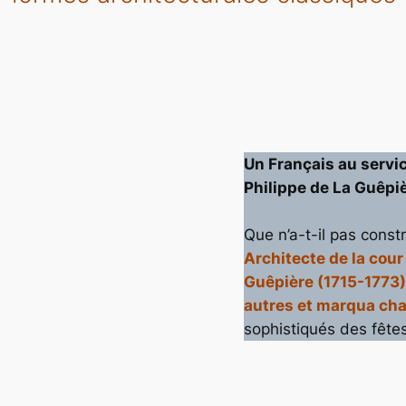
Un Français au serv
Philippe de La Guêpi
Que n’a-t-il pas const
Architecte de la cour
Guêpière (1715-1773) 
autres et marqua ch
sophistiqués des fêtes
 écran Schloss–solitude-de