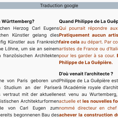
Traduction google
ch Württemberg?
Quand Philippe de La Guêp
chen Herzog Carl Eugens
Qui pourrait répondre au
hen Künstler gelang dies
Pratiquement aucun arti
fig Künstler aus Frankreich
faire cela
au départ. Par co
he Löhne, um sie an seinem
artistes de France ou d’Ital
n französischen Architekten
pour les garder à sa cour.
Philippe de La Guêpière.
D’où venait l’architecte ?
ähe von Paris geboren und
Philippe de La Guêpière est
n Studium an der Pariser
à l’Académie royale d’archi
 vertraut mit der aktuellen
est venu au Wurtemberg
istischen Architekturformen
actuelle et
les nouvelles f
de von Carl Eugen zum
nommé directeur en chef 
bereits begonnenen Bau des
achever la construction d