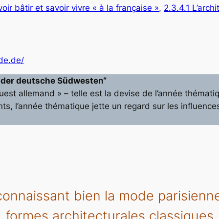
oir bâtir et savoir vivre « à la française »
, 
2.3.4.1 L’archi
de.de/
d der deutsche Südwesten“
est allemand » – telle est la devise de l’année thémati
, l’année thématique jette un regard sur les influences 
onnaissant bien la mode parisienne 
formes architecturales classiques